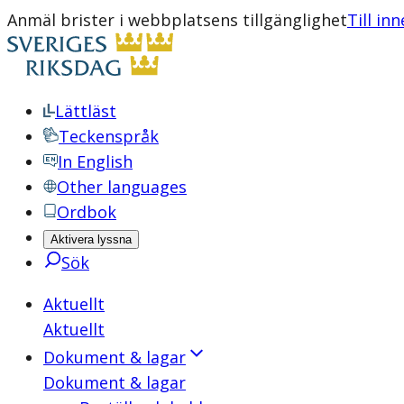
Anmäl brister i webbplatsens tillgänglighet
Till in
Lättläst
Teckenspråk
In English
Other languages
Ordbok
Aktivera lyssna
Sök
Aktuellt
Aktuellt
Dokument & lagar
Dokument & lagar