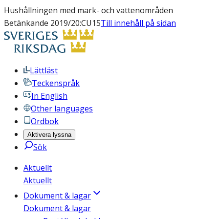
Hushållningen med mark- och vattenområden
Betänkande 2019/20:CU15
Till innehåll på sidan
Lättläst
Teckenspråk
In English
Other languages
Ordbok
Aktivera lyssna
Sök
Aktuellt
Aktuellt
Dokument & lagar
Dokument & lagar