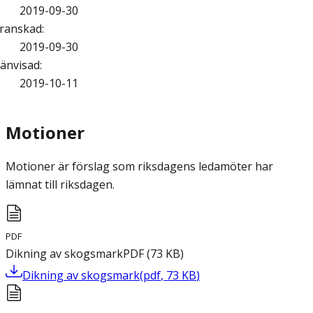
2019-09-30
ranskad
:
2019-09-30
änvisad
:
2019-10-11
Motioner
Motioner är förslag som riksdagens ledamöter har
lämnat till riksdagen.
PDF
Dikning av skogsmark
PDF
(
73
KB
)
Dikning av skogsmark
(
pdf
,
73
KB
)