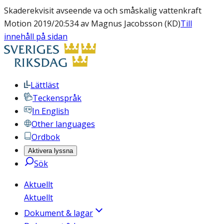
Skaderekvisit avseende va och småskalig vattenkraft
Motion 2019/20:534 av Magnus Jacobsson (KD)
Till
innehåll på sidan
Lättläst
Teckenspråk
In English
Other languages
Ordbok
Aktivera lyssna
Sök
Aktuellt
Aktuellt
Dokument & lagar