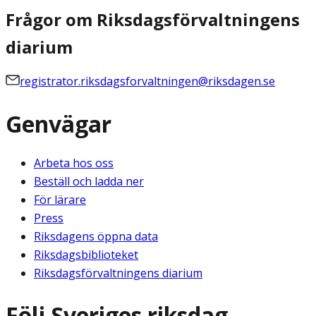
Frågor om Riksdagsförvaltningens
diarium
registrator.riksdagsforvaltningen@riksdagen.se
Genvägar
Arbeta hos oss
Beställ och ladda ner
För lärare
Press
Riksdagens öppna data
Riksdagsbiblioteket
Riksdagsförvaltningens diarium
Följ Sveriges riksdag