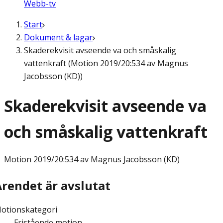
Webb-tv
Start
Dokument & lagar
Skaderekvisit avseende va och småskalig
vattenkraft (Motion 2019/20:534 av Magnus
Jacobsson (KD))
Skaderekvisit avseende va
och småskalig vattenkraft
Motion
2019/20:534 av Magnus Jacobsson (KD)
Ärendet är avslutat
otionskategori
Fristående motion