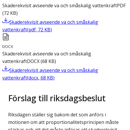
Skaderekvisit avseende va och småskalig vattenkraft
PDF
(
72
KB
)
Skaderekvisit avseende va och småskalig
vattenkraft
(
pdf
,
72
KB
)
DOCX
Skaderekvisit avseende va och småskalig
vattenkraft
DOCX
(
68
KB
)
Skaderekvisit avseende va och småskalig
vattenkraft
(
docx
,
68
KB
)
Förslag till riksdagsbeslut
Riksdagen ställer sig bakom det som anförs i
motionen om att proportionalitetsprincipen måste
stärkas och att det måste införas ett skaderekvisit