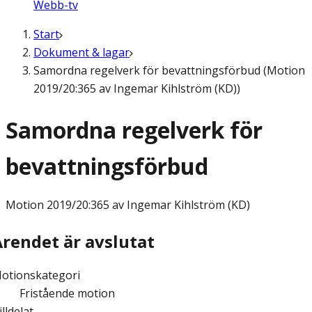
Webb-tv
Start
Dokument & lagar
Samordna regelverk för bevattningsförbud (Motion
2019/20:365 av Ingemar Kihlström (KD))
Samordna regelverk för
bevattningsförbud
Motion
2019/20:365 av Ingemar Kihlström (KD)
Ärendet är avslutat
otionskategori
Fristående motion
illdelat