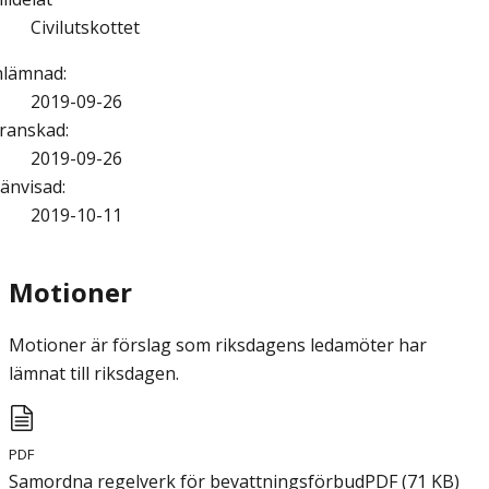
Civilutskottet
nlämnad
:
2019-09-26
ranskad
:
2019-09-26
änvisad
:
2019-10-11
Motioner
Motioner är förslag som riksdagens ledamöter har
lämnat till riksdagen.
PDF
Samordna regelverk för bevattningsförbud
PDF
(
71
KB
)