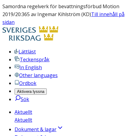
Samordna regelverk för bevattningsförbud Motion
2019/20:365 av Ingemar Kihlström (KD)
Till innehåll på
sidan
Lättläst
Teckenspråk
In English
Other languages
Ordbok
Aktivera lyssna
Sök
Aktuellt
Aktuellt
Dokument & lagar