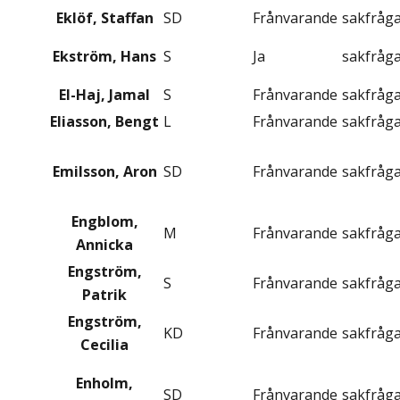
Eklöf, Staffan
SD
Frånvarande
sakfråg
Ekström, Hans
S
Ja
sakfråg
El-Haj, Jamal
S
Frånvarande
sakfråg
Eliasson, Bengt
L
Frånvarande
sakfråg
Emilsson, Aron
SD
Frånvarande
sakfråg
Engblom,
M
Frånvarande
sakfråg
Annicka
Engström,
S
Frånvarande
sakfråg
Patrik
Engström,
KD
Frånvarande
sakfråg
Cecilia
Enholm,
SD
Frånvarande
sakfråg