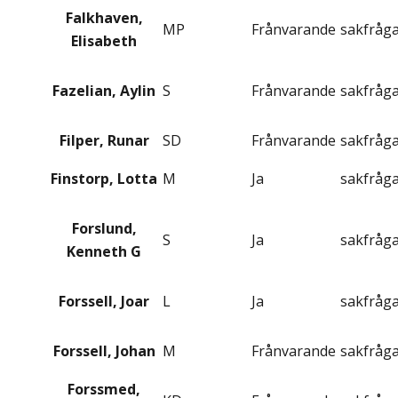
Falkhaven,
MP
Frånvarande
sakfråg
Elisabeth
Fazelian, Aylin
S
Frånvarande
sakfråg
Filper, Runar
SD
Frånvarande
sakfråg
Finstorp, Lotta
M
Ja
sakfråg
Forslund,
S
Ja
sakfråg
Kenneth G
Forssell, Joar
L
Ja
sakfråg
Forssell, Johan
M
Frånvarande
sakfråg
Forssmed,