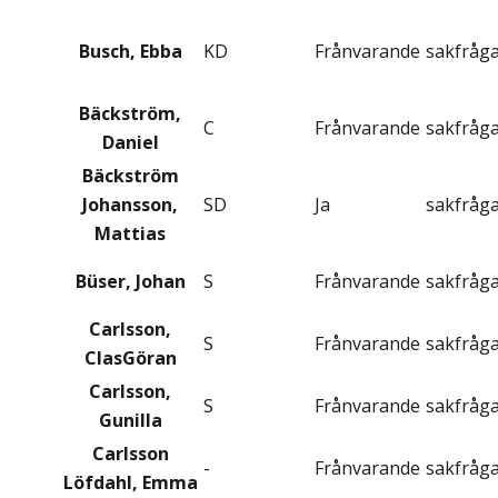
Busch, Ebba
KD
Frånvarande
sakfråg
Bäckström,
C
Frånvarande
sakfråg
Daniel
Bäckström
Johansson,
SD
Ja
sakfråg
Mattias
Büser, Johan
S
Frånvarande
sakfråg
Carlsson,
S
Frånvarande
sakfråg
ClasGöran
Carlsson,
S
Frånvarande
sakfråg
Gunilla
Carlsson
-
Frånvarande
sakfråg
Löfdahl, Emma