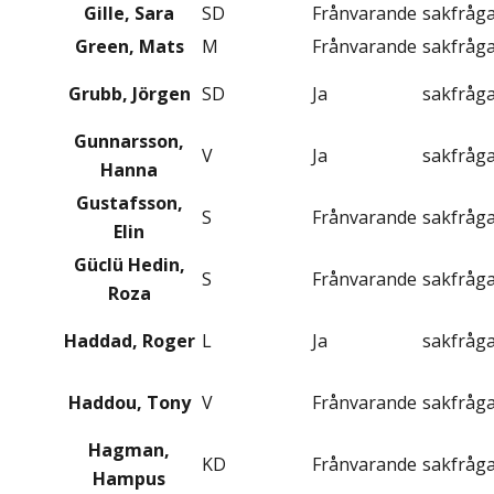
Gille, Sara
SD
Frånvarande
sakfråg
Green, Mats
M
Frånvarande
sakfråg
Grubb, Jörgen
SD
Ja
sakfråg
Gunnarsson,
V
Ja
sakfråg
Hanna
Gustafsson,
S
Frånvarande
sakfråg
Elin
Güclü Hedin,
S
Frånvarande
sakfråg
Roza
Haddad, Roger
L
Ja
sakfråg
Haddou, Tony
V
Frånvarande
sakfråg
Hagman,
KD
Frånvarande
sakfråg
Hampus