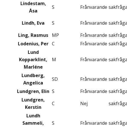
Lindestam,
S
Frånvarande
sakfråg
Åsa
Lindh, Eva
S
Frånvarande
sakfråg
Ling, Rasmus
MP
Frånvarande
sakfråg
Lodenius, Per
C
Frånvarande
sakfråg
Lund
Kopparklint,
M
Frånvarande
sakfråg
Marléne
Lundberg,
SD
Frånvarande
sakfråg
Angelica
Lundgren, Elin
S
Frånvarande
sakfråg
Lundgren,
C
Nej
sakfråg
Kerstin
Lundh
Sammeli,
S
Frånvarande
sakfråg