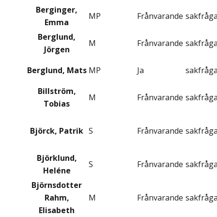
Berginger,
MP
Frånvarande
sakfråg
Emma
Berglund,
M
Frånvarande
sakfråg
Jörgen
Berglund, Mats
MP
Ja
sakfråg
Billström,
M
Frånvarande
sakfråg
Tobias
Björck, Patrik
S
Frånvarande
sakfråg
Björklund,
S
Frånvarande
sakfråg
Heléne
Björnsdotter
Rahm,
M
Frånvarande
sakfråg
Elisabeth