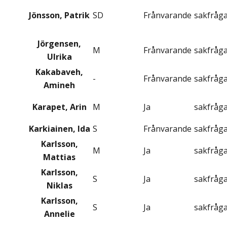
Jönsson, Patrik
SD
Frånvarande
sakfråg
Jörgensen,
M
Frånvarande
sakfråg
Ulrika
Kakabaveh,
-
Frånvarande
sakfråg
Amineh
Karapet, Arin
M
Ja
sakfråg
Karkiainen, Ida
S
Frånvarande
sakfråg
Karlsson,
M
Ja
sakfråg
Mattias
Karlsson,
S
Ja
sakfråg
Niklas
Karlsson,
S
Ja
sakfråg
Annelie