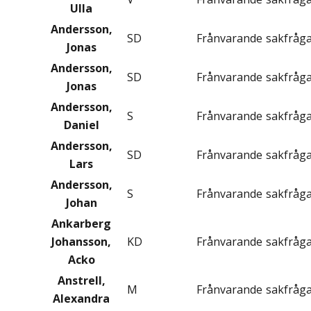
Ulla
Andersson,
SD
Frånvarande
sakfråg
Jonas
Andersson,
SD
Frånvarande
sakfråg
Jonas
Andersson,
S
Frånvarande
sakfråg
Daniel
Andersson,
SD
Frånvarande
sakfråg
Lars
Andersson,
S
Frånvarande
sakfråg
Johan
Ankarberg
Johansson,
KD
Frånvarande
sakfråg
Acko
Anstrell,
M
Frånvarande
sakfråg
Alexandra