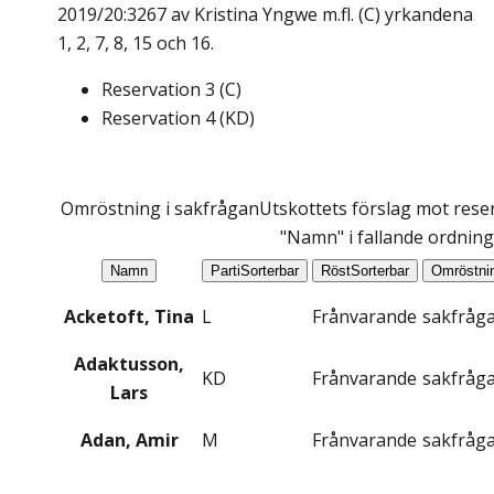
2019/20:3267 av Kristina Yngwe m.fl. (C) yrkandena
1, 2, 7, 8, 15 och 16.
Reservation
3
(
C
)
Reservation
4
(
KD
)
Omröstning i sakfrågan
Utskottets förslag mot reser
"Namn" i fallande ordning
Namn
Parti
Sorterbar
Röst
Sorterbar
Omröstni
Acketoft, Tina
L
Frånvarande
sakfråg
Adaktusson,
KD
Frånvarande
sakfråg
Lars
Adan, Amir
M
Frånvarande
sakfråg