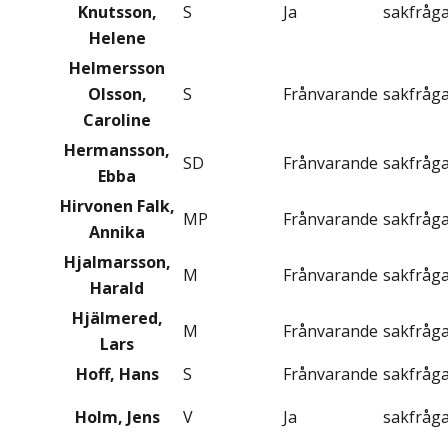
Knutsson,
S
Ja
sakfråg
Helene
Helmersson
Olsson,
S
Frånvarande
sakfråg
Caroline
Hermansson,
SD
Frånvarande
sakfråg
Ebba
Hirvonen Falk,
MP
Frånvarande
sakfråg
Annika
Hjalmarsson,
M
Frånvarande
sakfråg
Harald
Hjälmered,
M
Frånvarande
sakfråg
Lars
Hoff, Hans
S
Frånvarande
sakfråg
Holm, Jens
V
Ja
sakfråg