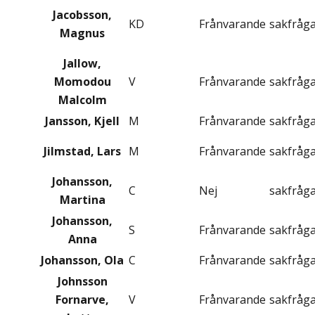
Jacobsson,
KD
Frånvarande
sakfråg
Magnus
Jallow,
Momodou
V
Frånvarande
sakfråg
Malcolm
Jansson, Kjell
M
Frånvarande
sakfråg
Jilmstad, Lars
M
Frånvarande
sakfråg
Johansson,
C
Nej
sakfråg
Martina
Johansson,
S
Frånvarande
sakfråg
Anna
Johansson, Ola
C
Frånvarande
sakfråg
Johnsson
Fornarve,
V
Frånvarande
sakfråg