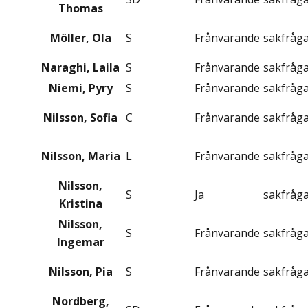
Thomas
Möller, Ola
S
Frånvarande
sakfråg
Naraghi, Laila
S
Frånvarande
sakfråg
Niemi, Pyry
S
Frånvarande
sakfråg
Nilsson, Sofia
C
Frånvarande
sakfråg
Nilsson, Maria
L
Frånvarande
sakfråg
Nilsson,
S
Ja
sakfråg
Kristina
Nilsson,
S
Frånvarande
sakfråg
Ingemar
Nilsson, Pia
S
Frånvarande
sakfråg
Nordberg,