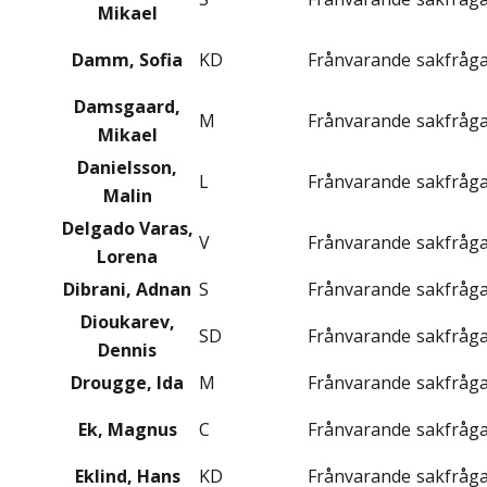
Mikael
Damm, Sofia
KD
Frånvarande
sakfråg
Damsgaard,
M
Frånvarande
sakfråg
Mikael
Danielsson,
L
Frånvarande
sakfråg
Malin
Delgado Varas,
V
Frånvarande
sakfråg
Lorena
Dibrani, Adnan
S
Frånvarande
sakfråg
Dioukarev,
SD
Frånvarande
sakfråg
Dennis
Drougge, Ida
M
Frånvarande
sakfråg
Ek, Magnus
C
Frånvarande
sakfråg
Eklind, Hans
KD
Frånvarande
sakfråg