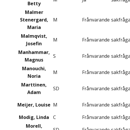
Betty
Malmer
Stenergard,
M
Frånvarande
sakfråg
Maria
Malmqvist,
M
Frånvarande
sakfråg
Josefin
Manhammar,
S
Frånvarande
sakfråg
Magnus
Manouchi,
M
Frånvarande
sakfråg
Noria
Marttinen,
SD
Frånvarande
sakfråg
Adam
Meijer, Louise
M
Frånvarande
sakfråg
Modig, Linda
C
Frånvarande
sakfråg
Morell,
SD
Frånvarande
sakfråg