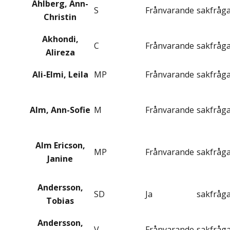
Ahlberg, Ann-
S
Frånvarande
sakfråg
Christin
Akhondi,
C
Frånvarande
sakfråg
Alireza
Ali-Elmi, Leila
MP
Frånvarande
sakfråg
Alm, Ann-Sofie
M
Frånvarande
sakfråg
Alm Ericson,
MP
Frånvarande
sakfråg
Janine
Andersson,
SD
Ja
sakfråg
Tobias
Andersson,
V
Frånvarande
sakfråg