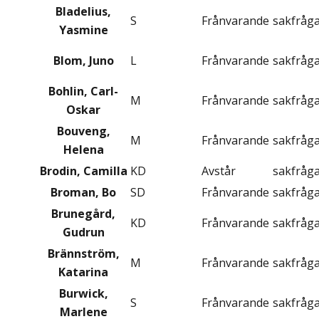
Bladelius,
S
Frånvarande
sakfråg
Yasmine
Blom, Juno
L
Frånvarande
sakfråg
Bohlin, Carl-
M
Frånvarande
sakfråg
Oskar
Bouveng,
M
Frånvarande
sakfråg
Helena
Brodin, Camilla
KD
Avstår
sakfråg
Broman, Bo
SD
Frånvarande
sakfråg
Brunegård,
KD
Frånvarande
sakfråg
Gudrun
Brännström,
M
Frånvarande
sakfråg
Katarina
Burwick,
S
Frånvarande
sakfråg
Marlene