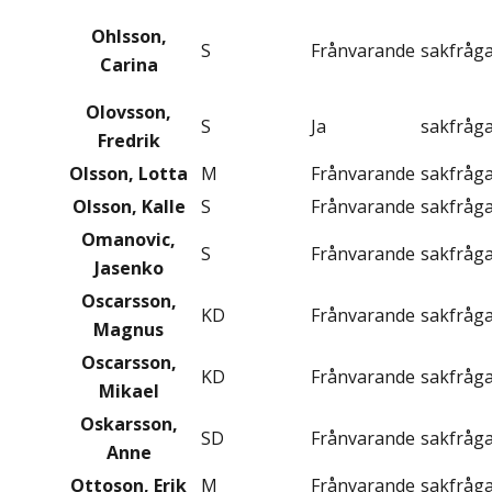
Ohlsson,
S
Frånvarande
sakfråg
Carina
Olovsson,
S
Ja
sakfråg
Fredrik
Olsson, Lotta
M
Frånvarande
sakfråg
Olsson, Kalle
S
Frånvarande
sakfråg
Omanovic,
S
Frånvarande
sakfråg
Jasenko
Oscarsson,
KD
Frånvarande
sakfråg
Magnus
Oscarsson,
KD
Frånvarande
sakfråg
Mikael
Oskarsson,
SD
Frånvarande
sakfråg
Anne
Ottoson, Erik
M
Frånvarande
sakfråg