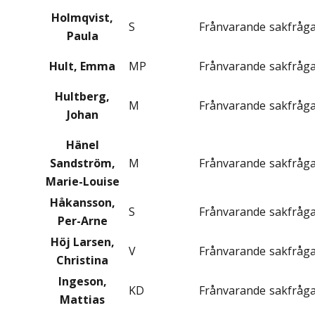
Holmqvist,
S
Frånvarande
sakfråg
Paula
Hult, Emma
MP
Frånvarande
sakfråg
Hultberg,
M
Frånvarande
sakfråg
Johan
Hänel
Sandström,
M
Frånvarande
sakfråg
Marie-Louise
Håkansson,
S
Frånvarande
sakfråg
Per-Arne
Höj Larsen,
V
Frånvarande
sakfråg
Christina
Ingeson,
KD
Frånvarande
sakfråg
Mattias