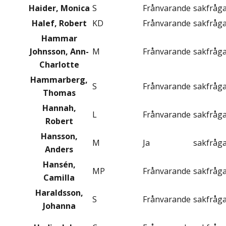
Haider, Monica
S
Frånvarande
sakfråg
Halef, Robert
KD
Frånvarande
sakfråg
Hammar
Johnsson, Ann-
M
Frånvarande
sakfråg
Charlotte
Hammarberg,
S
Frånvarande
sakfråg
Thomas
Hannah,
L
Frånvarande
sakfråg
Robert
Hansson,
M
Ja
sakfråg
Anders
Hansén,
MP
Frånvarande
sakfråg
Camilla
Haraldsson,
S
Frånvarande
sakfråg
Johanna