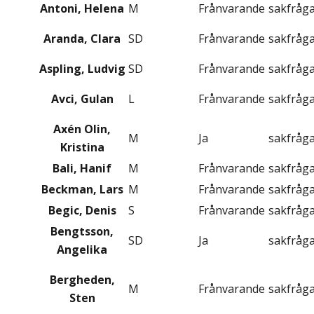
Antoni, Helena
M
Frånvarande
sakfråg
Aranda, Clara
SD
Frånvarande
sakfråg
Aspling, Ludvig
SD
Frånvarande
sakfråg
Avci, Gulan
L
Frånvarande
sakfråg
Axén Olin,
M
Ja
sakfråg
Kristina
Bali, Hanif
M
Frånvarande
sakfråg
Beckman, Lars
M
Frånvarande
sakfråg
Begic, Denis
S
Frånvarande
sakfråg
Bengtsson,
SD
Ja
sakfråg
Angelika
Bergheden,
M
Frånvarande
sakfråg
Sten