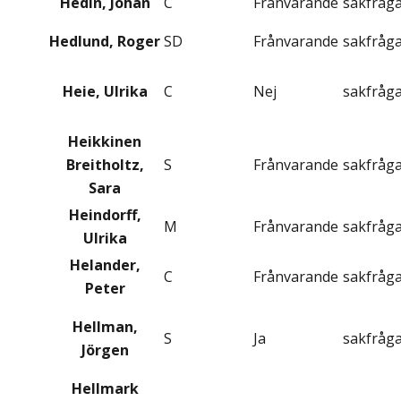
Hedin, Johan
C
Frånvarande
sakfråg
Hedlund, Roger
SD
Frånvarande
sakfråg
Heie, Ulrika
C
Nej
sakfråg
Heikkinen
Breitholtz,
S
Frånvarande
sakfråg
Sara
Heindorff,
M
Frånvarande
sakfråg
Ulrika
Helander,
C
Frånvarande
sakfråg
Peter
Hellman,
S
Ja
sakfråg
Jörgen
Hellmark