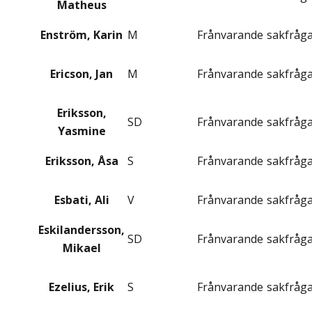
Matheus
Enström, Karin
M
Frånvarande
sakfråg
Ericson, Jan
M
Frånvarande
sakfråg
Eriksson,
SD
Frånvarande
sakfråg
Yasmine
Eriksson, Åsa
S
Frånvarande
sakfråg
Esbati, Ali
V
Frånvarande
sakfråg
Eskilandersson,
SD
Frånvarande
sakfråg
Mikael
Ezelius, Erik
S
Frånvarande
sakfråg