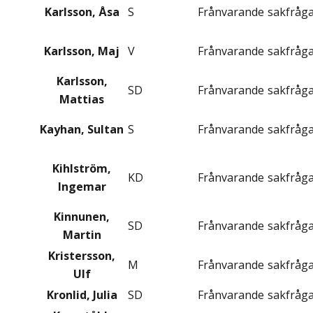
Karlsson, Åsa
S
Frånvarande
sakfråg
Karlsson, Maj
V
Frånvarande
sakfråg
Karlsson,
SD
Frånvarande
sakfråg
Mattias
Kayhan, Sultan
S
Frånvarande
sakfråg
Kihlström,
KD
Frånvarande
sakfråg
Ingemar
Kinnunen,
SD
Frånvarande
sakfråg
Martin
Kristersson,
M
Frånvarande
sakfråg
Ulf
Kronlid, Julia
SD
Frånvarande
sakfråg