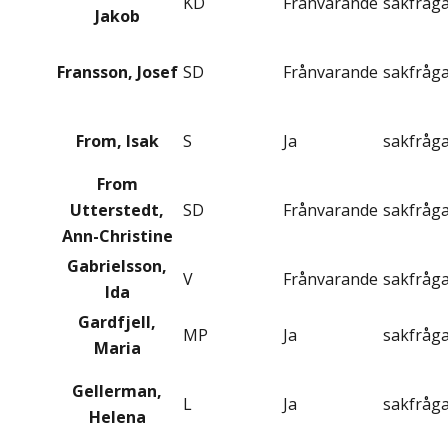
KD
Frånvarande
sakfråg
Jakob
Fransson, Josef
SD
Frånvarande
sakfråg
From, Isak
S
Ja
sakfråg
From
Utterstedt,
SD
Frånvarande
sakfråg
Ann-Christine
Gabrielsson,
V
Frånvarande
sakfråg
Ida
Gardfjell,
MP
Ja
sakfråg
Maria
Gellerman,
L
Ja
sakfråg
Helena