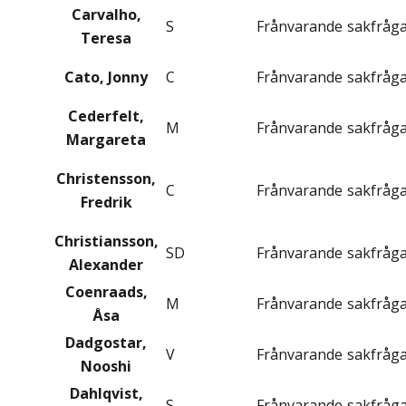
Carvalho,
S
Frånvarande
sakfråg
Teresa
Cato, Jonny
C
Frånvarande
sakfråg
Cederfelt,
M
Frånvarande
sakfråg
Margareta
Christensson,
C
Frånvarande
sakfråg
Fredrik
Christiansson,
SD
Frånvarande
sakfråg
Alexander
Coenraads,
M
Frånvarande
sakfråg
Åsa
Dadgostar,
V
Frånvarande
sakfråg
Nooshi
Dahlqvist,
S
Frånvarande
sakfråg