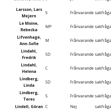
Larsson, Lars
S
Frånvarande
sakfråg
Mejern
Le Moine,
MP
Frånvarande
sakfråg
Rebecka
Lifvenhage,
M
Frånvarande
sakfråg
Ann-Sofie
Lindahl,
SD
Frånvarande
sakfråg
Fredrik
Lindahl,
C
Frånvarande
sakfråg
Helena
Lindberg,
SD
Frånvarande
sakfråg
Linda
Lindberg,
S
Frånvarande
sakfråg
Teres
Lindell, Göran
C
Nej
sakfråg