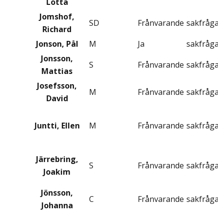
Lotta
Jomshof,
SD
Frånvarande
sakfråg
Richard
Jonson, Pål
M
Ja
sakfråg
Jonsson,
S
Frånvarande
sakfråg
Mattias
Josefsson,
M
Frånvarande
sakfråg
David
Juntti, Ellen
M
Frånvarande
sakfråg
Järrebring,
S
Frånvarande
sakfråg
Joakim
Jönsson,
C
Frånvarande
sakfråg
Johanna