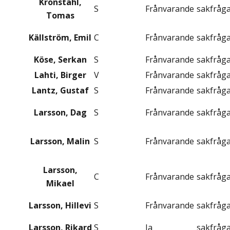
Kronståhl,
S
Frånvarande
sakfråg
Tomas
Källström, Emil
C
Frånvarande
sakfråg
Köse, Serkan
S
Frånvarande
sakfråg
Lahti, Birger
V
Frånvarande
sakfråg
Lantz, Gustaf
S
Frånvarande
sakfråg
Larsson, Dag
S
Frånvarande
sakfråg
Larsson, Malin
S
Frånvarande
sakfråg
Larsson,
C
Frånvarande
sakfråg
Mikael
Larsson, Hillevi
S
Frånvarande
sakfråg
Larsson, Rikard
S
Ja
sakfråg