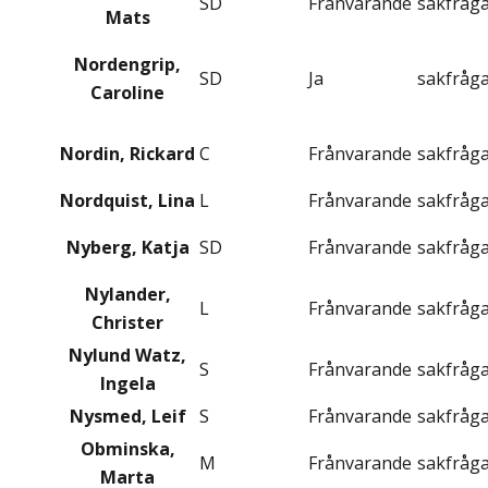
SD
Frånvarande
sakfråg
Mats
Nordengrip,
SD
Ja
sakfråg
Caroline
Nordin, Rickard
C
Frånvarande
sakfråg
Nordquist, Lina
L
Frånvarande
sakfråg
Nyberg, Katja
SD
Frånvarande
sakfråg
Nylander,
L
Frånvarande
sakfråg
Christer
Nylund Watz,
S
Frånvarande
sakfråg
Ingela
Nysmed, Leif
S
Frånvarande
sakfråg
Obminska,
M
Frånvarande
sakfråg
Marta