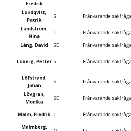
Fredrik
Lundqvist,
S
Frånvarande
sakfråg
Patrik
Lundström,
L
Frånvarande
sakfråg
Nina
Lång, David
SD
Frånvarande
sakfråg
Löberg, Petter
S
Frånvarande
sakfråg
Löfstrand,
S
Frånvarande
sakfråg
Johan
Lövgren,
SD
Frånvarande
sakfråg
Monika
Malm, Fredrik
L
Frånvarande
sakfråg
Malmberg,
M
Ja
sakfråg