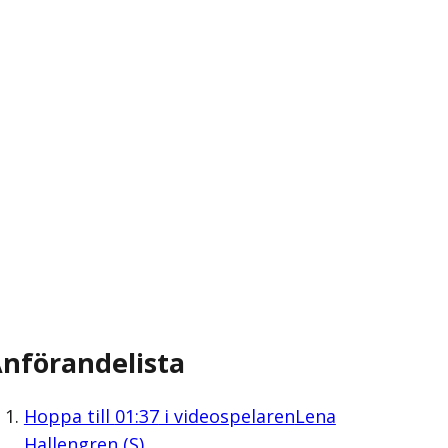
nförandelista
Hoppa till
01:37
i videospelaren
Lena
Hallengren (S)