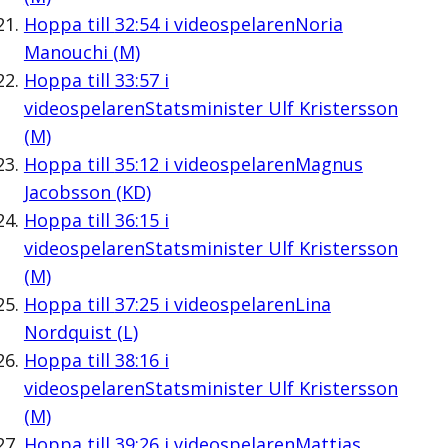
Hoppa till
32:54
i videospelaren
Noria
Manouchi (M)
Hoppa till
33:57
i
videospelaren
Statsminister Ulf Kristersson
(M)
Hoppa till
35:12
i videospelaren
Magnus
Jacobsson (KD)
Hoppa till
36:15
i
videospelaren
Statsminister Ulf Kristersson
(M)
Hoppa till
37:25
i videospelaren
Lina
Nordquist (L)
Hoppa till
38:16
i
videospelaren
Statsminister Ulf Kristersson
(M)
Hoppa till
39:26
i videospelaren
Mattias