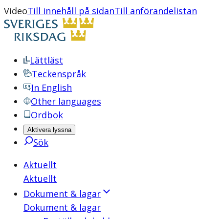
Video
Till innehåll på sidan
Till anförandelistan
Lättläst
Teckenspråk
In English
Other languages
Ordbok
Aktivera lyssna
Sök
Aktuellt
Aktuellt
Dokument & lagar
Dokument & lagar