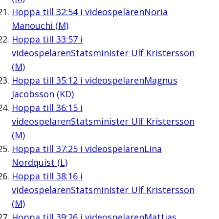
Hoppa till
32:54
i videospelaren
Noria
Manouchi (M)
Hoppa till
33:57
i
videospelaren
Statsminister Ulf Kristersson
(M)
Hoppa till
35:12
i videospelaren
Magnus
Jacobsson (KD)
Hoppa till
36:15
i
videospelaren
Statsminister Ulf Kristersson
(M)
Hoppa till
37:25
i videospelaren
Lina
Nordquist (L)
Hoppa till
38:16
i
videospelaren
Statsminister Ulf Kristersson
(M)
Hoppa till
39:26
i videospelaren
Mattias