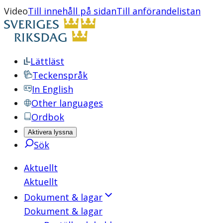
Video
Till innehåll på sidan
Till anförandelistan
Lättläst
Teckenspråk
In English
Other languages
Ordbok
Aktivera lyssna
Sök
Aktuellt
Aktuellt
Dokument & lagar
Dokument & lagar