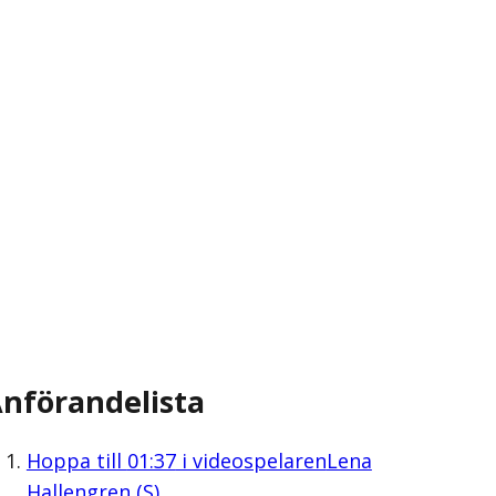
nförandelista
Hoppa till
01:37
i videospelaren
Lena
Hallengren (S)