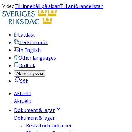
Video
Till innehåll på sidan
Till anförandelistan
Lättläst
Teckenspråk
In English
Other languages
Ordbok
Aktivera lyssna
Sök
Aktuellt
Aktuellt
Dokument & lagar
Dokument & lagar
Beställ och ladda ner