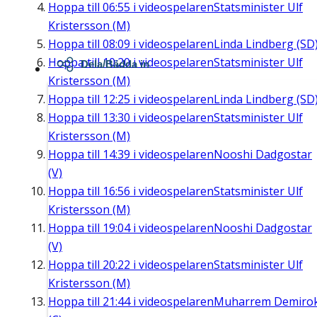
Hoppa till
06:55
i videospelaren
Statsminister Ulf
Kristersson (M)
Hoppa till
08:09
i videospelaren
Linda Lindberg (SD
Hoppa till
10:20
i videospelaren
Statsminister Ulf
Dela/Bädda in
Kristersson (M)
Hoppa till
12:25
i videospelaren
Linda Lindberg (SD
Hoppa till
13:30
i videospelaren
Statsminister Ulf
Kristersson (M)
Hoppa till
14:39
i videospelaren
Nooshi Dadgostar
(V)
Hoppa till
16:56
i videospelaren
Statsminister Ulf
Kristersson (M)
Hoppa till
19:04
i videospelaren
Nooshi Dadgostar
(V)
Hoppa till
20:22
i videospelaren
Statsminister Ulf
Kristersson (M)
Hoppa till
21:44
i videospelaren
Muharrem Demiro