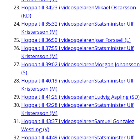
Hoppa till
34:23
i videospelaren
Mikael Oscarsson
(KD)
Hoppa till
35:32
i videospelaren
Statsminister Ulf
Kristersson (M)
Hoppa till
36:50
i videospelaren
Joar Forssell (L)
Hoppa till
37:55
i videospelaren
Statsminister Ulf
Kristersson (M)
Hoppa till
39:02
i videospelaren
Morgan Johansson
(S)
Hoppa till
40:19
i videospelaren
Statsminister Ulf
Kristersson (M)
Hoppa till
41:25
i videospelaren
Ludvig Aspling (SD)
Hoppa till
42:28
i videospelaren
Statsminister Ulf
Kristersson (M)
Hoppa till
43:37
i videospelaren
Samuel Gonzalez
Westling (V)
Hoppa till
44:49
i videospelaren
Statsminister Ulf