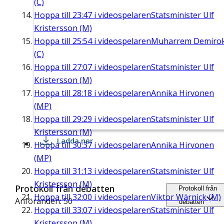
(C)
Hoppa till
23:47
i videospelaren
Statsminister Ulf
Kristersson (M)
Hoppa till
25:54
i videospelaren
Muharrem Demiro
(C)
Hoppa till
27:07
i videospelaren
Statsminister Ulf
Kristersson (M)
Hoppa till
28:18
i videospelaren
Annika Hirvonen
(MP)
Hoppa till
29:29
i videospelaren
Statsminister Ulf
Kristersson (M)
Ladda ner
Hoppa till
30:37
i videospelaren
Annika Hirvonen
(MP)
Hoppa till
31:13
i videospelaren
Statsminister Ulf
Kristersson (M)
Protokoll från debatten
Protokoll från
Hoppa till
32:00
i videospelaren
Viktor Wärnick (M)
Anföranden: 50
debatten
Hoppa till
33:07
i videospelaren
Statsminister Ulf
Kristersson (M)