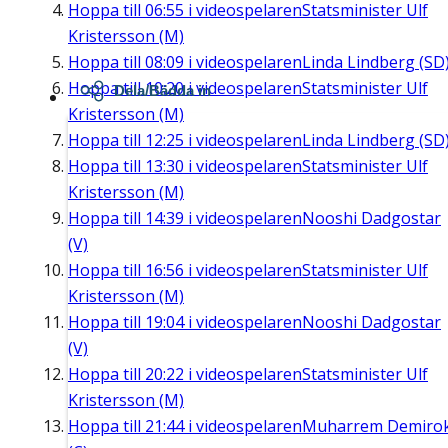
Hoppa till
06:55
i videospelaren
Statsminister Ulf
Kristersson (M)
Hoppa till
08:09
i videospelaren
Linda Lindberg (SD
Hoppa till
10:20
i videospelaren
Statsminister Ulf
Dela/Bädda in
Kristersson (M)
Hoppa till
12:25
i videospelaren
Linda Lindberg (SD
Hoppa till
13:30
i videospelaren
Statsminister Ulf
Kristersson (M)
Hoppa till
14:39
i videospelaren
Nooshi Dadgostar
(V)
Hoppa till
16:56
i videospelaren
Statsminister Ulf
Kristersson (M)
Hoppa till
19:04
i videospelaren
Nooshi Dadgostar
(V)
Hoppa till
20:22
i videospelaren
Statsminister Ulf
Kristersson (M)
Hoppa till
21:44
i videospelaren
Muharrem Demiro