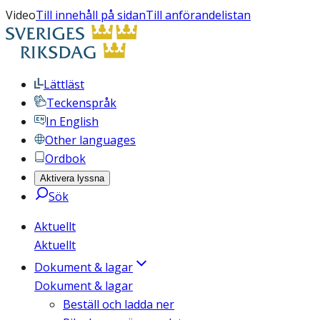
Video
Till innehåll på sidan
Till anförandelistan
Lättläst
Teckenspråk
In English
Other languages
Ordbok
Aktivera lyssna
Sök
Aktuellt
Aktuellt
Dokument & lagar
Dokument & lagar
Beställ och ladda ner