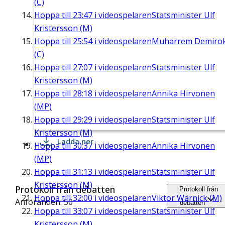
(C)
Hoppa till
23:47
i videospelaren
Statsminister Ulf
Kristersson (M)
Hoppa till
25:54
i videospelaren
Muharrem Demiro
(C)
Hoppa till
27:07
i videospelaren
Statsminister Ulf
Kristersson (M)
Hoppa till
28:18
i videospelaren
Annika Hirvonen
(MP)
Hoppa till
29:29
i videospelaren
Statsminister Ulf
Kristersson (M)
Ladda ner
Hoppa till
30:37
i videospelaren
Annika Hirvonen
(MP)
Hoppa till
31:13
i videospelaren
Statsminister Ulf
Kristersson (M)
Protokoll från debatten
Protokoll från
Hoppa till
32:00
i videospelaren
Viktor Wärnick (M)
Anföranden: 50
debatten
Hoppa till
33:07
i videospelaren
Statsminister Ulf
Kristersson (M)