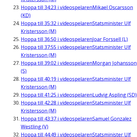
Hoppa till
34:23
i videospelaren
Mikael Oscarsson
(KD)
Hoppa till
35:32
i videospelaren
Statsminister Ulf
Kristersson (M)
Hoppa till
36:50
i videospelaren
Joar Forssell (L)
Hoppa till
37:55
i videospelaren
Statsminister Ulf
Kristersson (M)
Hoppa till
39:02
i videospelaren
Morgan Johansson
(S)
Hoppa till
40:19
i videospelaren
Statsminister Ulf
Kristersson (M)
Hoppa till
41:25
i videospelaren
Ludvig Aspling (SD)
Hoppa till
42:28
i videospelaren
Statsminister Ulf
Kristersson (M)
Hoppa till
43:37
i videospelaren
Samuel Gonzalez
Westling (V)
Hoppa till
44:49
i videospelaren
Statsminister Ulf