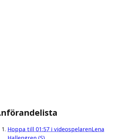
nförandelista
Hoppa till
01:57
i videospelaren
Lena
Hallengren (S)