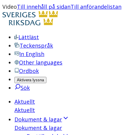
Video
Till innehåll på sidan
Till anförandelistan
Lättläst
Teckenspråk
In English
Other languages
Ordbok
Aktivera lyssna
Sök
Aktuellt
Aktuellt
Dokument & lagar
Dokument & lagar