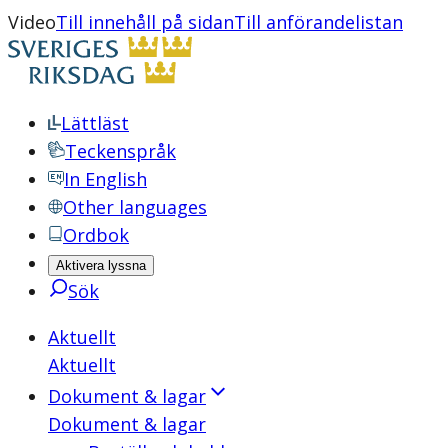
Video
Till innehåll på sidan
Till anförandelistan
Lättläst
Teckenspråk
In English
Other languages
Ordbok
Aktivera lyssna
Sök
Aktuellt
Aktuellt
Dokument & lagar
Dokument & lagar