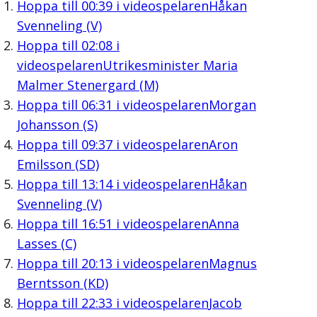
Hoppa till
00:39
i videospelaren
Håkan
Svenneling (V)
Hoppa till
02:08
i
videospelaren
Utrikesminister Maria
Malmer Stenergard (M)
Hoppa till
06:31
i videospelaren
Morgan
Johansson (S)
Hoppa till
09:37
i videospelaren
Aron
Emilsson (SD)
Hoppa till
13:14
i videospelaren
Håkan
Svenneling (V)
Hoppa till
16:51
i videospelaren
Anna
Lasses (C)
Hoppa till
20:13
i videospelaren
Magnus
Berntsson (KD)
Hoppa till
22:33
i videospelaren
Jacob