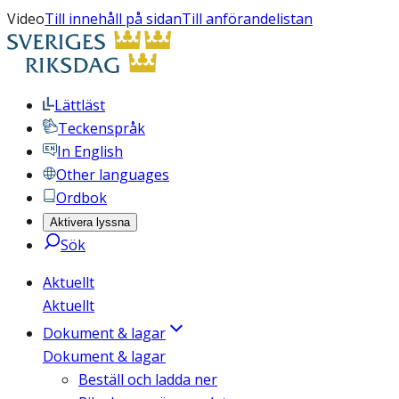
Video
Till innehåll på sidan
Till anförandelistan
Lättläst
Teckenspråk
In English
Other languages
Ordbok
Aktivera lyssna
Sök
Aktuellt
Aktuellt
Dokument & lagar
Dokument & lagar
Beställ och ladda ner