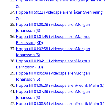
Hoppa till
58:08
i videospelaren
Morgan Johansson
(S)
Hoppa till
59:22
i videospelaren
Håkan Svenneling
(V)
Hoppa till
01:00:28
i videospelaren
Morgan
Johansson (S)
Hoppa till
01:01:45
i videospelaren
Magnus
Berntsson (KD)
Hoppa till
01:02:58
i videospelaren
Morgan
Johansson (S)
Hoppa till
01:04:11
i videospelaren
Magnus
Berntsson (KD)
Hoppa till
01:05:08
i videospelaren
Morgan
Johansson (S)
Hoppa till
01:06:29
i videospelaren
Fredrik Malm (L)
Hoppa till
01:07:38
i videospelaren
Morgan
Johansson (S)
Hoppa till
01:08:54
i videospelaren
Fredrik Malm (L)