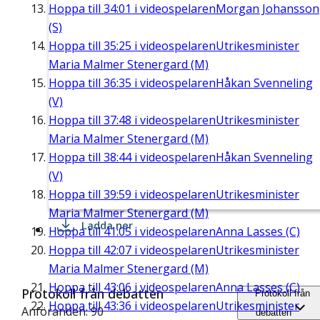
Hoppa till
34:01
i videospelaren
Morgan Johansson
(S)
Hoppa till
35:25
i videospelaren
Utrikesminister
Maria Malmer Stenergard (M)
Hoppa till
36:35
i videospelaren
Håkan Svenneling
(V)
Hoppa till
37:48
i videospelaren
Utrikesminister
Maria Malmer Stenergard (M)
Hoppa till
38:44
i videospelaren
Håkan Svenneling
(V)
Hoppa till
39:59
i videospelaren
Utrikesminister
Maria Malmer Stenergard (M)
Ladda ner
Hoppa till
41:05
i videospelaren
Anna Lasses (C)
Hoppa till
42:07
i videospelaren
Utrikesminister
Maria Malmer Stenergard (M)
Hoppa till
43:06
i videospelaren
Anna Lasses (C)
Protokoll från debatten
Protokoll från
Hoppa till
43:36
i videospelaren
Utrikesminister
Anföranden: 90
debatten