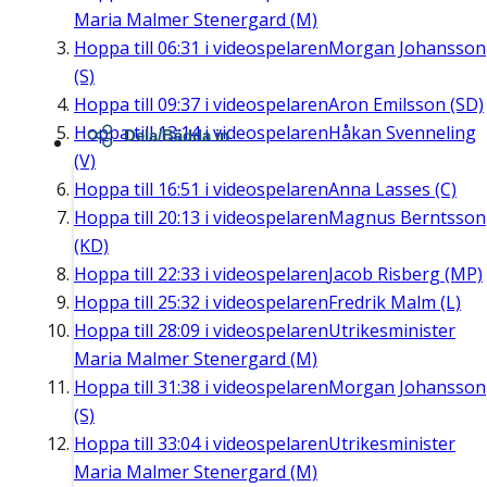
Maria Malmer Stenergard (M)
Hoppa till
06:31
i videospelaren
Morgan Johansson
(S)
Hoppa till
09:37
i videospelaren
Aron Emilsson (SD)
Hoppa till
13:14
i videospelaren
Håkan Svenneling
Dela/Bädda in
(V)
Hoppa till
16:51
i videospelaren
Anna Lasses (C)
Hoppa till
20:13
i videospelaren
Magnus Berntsson
(KD)
Hoppa till
22:33
i videospelaren
Jacob Risberg (MP)
Hoppa till
25:32
i videospelaren
Fredrik Malm (L)
Hoppa till
28:09
i videospelaren
Utrikesminister
Maria Malmer Stenergard (M)
Hoppa till
31:38
i videospelaren
Morgan Johansson
(S)
Hoppa till
33:04
i videospelaren
Utrikesminister
Maria Malmer Stenergard (M)