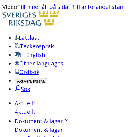
Video
Till innehåll på sidan
Till anförandelistan
Lättläst
Teckenspråk
In English
Other languages
Ordbok
Aktivera lyssna
Sök
Aktuellt
Aktuellt
Dokument & lagar
Dokument & lagar