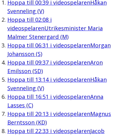
Hoppa till
00:39
i videospelaren
Håkan
Svenneling (V)
Hoppa till
02:08
i
videospelaren
Utrikesminister Maria
Malmer Stenergard (M)
Hoppa till
06:31
i videospelaren
Morgan
Johansson (S)
Hoppa till
09:37
i videospelaren
Aron
Emilsson (SD)
Hoppa till
13:14
i videospelaren
Håkan
Svenneling (V)
Hoppa till
16:51
i videospelaren
Anna
Lasses (C)
Hoppa till
20:13
i videospelaren
Magnus
Berntsson (KD)
Hoppa till
22:33
i videospelaren
Jacob