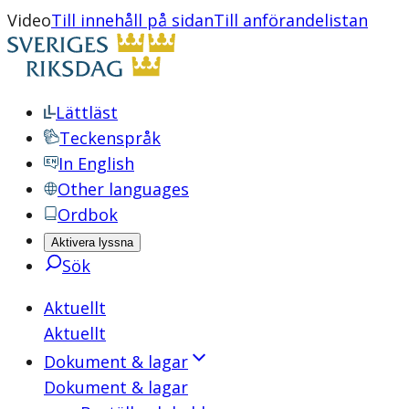
Video
Till innehåll på sidan
Till anförandelistan
Lättläst
Teckenspråk
In English
Other languages
Ordbok
Aktivera lyssna
Sök
Aktuellt
Aktuellt
Dokument & lagar
Dokument & lagar