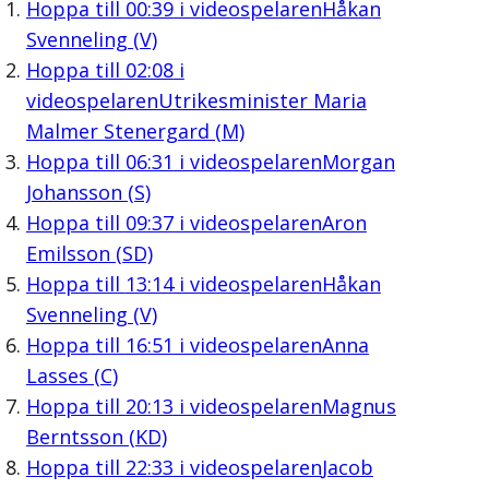
Hoppa till
00:39
i videospelaren
Håkan
Svenneling (V)
Hoppa till
02:08
i
videospelaren
Utrikesminister Maria
Malmer Stenergard (M)
Hoppa till
06:31
i videospelaren
Morgan
Johansson (S)
Hoppa till
09:37
i videospelaren
Aron
Emilsson (SD)
Hoppa till
13:14
i videospelaren
Håkan
Svenneling (V)
Hoppa till
16:51
i videospelaren
Anna
Lasses (C)
Hoppa till
20:13
i videospelaren
Magnus
Berntsson (KD)
Hoppa till
22:33
i videospelaren
Jacob