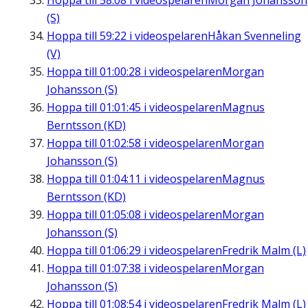
Hoppa till
58:08
i videospelaren
Morgan Johansson
(S)
Hoppa till
59:22
i videospelaren
Håkan Svenneling
(V)
Hoppa till
01:00:28
i videospelaren
Morgan
Johansson (S)
Hoppa till
01:01:45
i videospelaren
Magnus
Berntsson (KD)
Hoppa till
01:02:58
i videospelaren
Morgan
Johansson (S)
Hoppa till
01:04:11
i videospelaren
Magnus
Berntsson (KD)
Hoppa till
01:05:08
i videospelaren
Morgan
Johansson (S)
Hoppa till
01:06:29
i videospelaren
Fredrik Malm (L)
Hoppa till
01:07:38
i videospelaren
Morgan
Johansson (S)
Hoppa till
01:08:54
i videospelaren
Fredrik Malm (L)