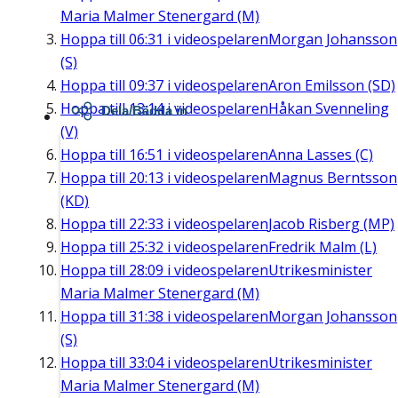
Maria Malmer Stenergard (M)
Hoppa till
06:31
i videospelaren
Morgan Johansson
(S)
Hoppa till
09:37
i videospelaren
Aron Emilsson (SD)
Hoppa till
13:14
i videospelaren
Håkan Svenneling
Dela/Bädda in
(V)
Hoppa till
16:51
i videospelaren
Anna Lasses (C)
Hoppa till
20:13
i videospelaren
Magnus Berntsson
(KD)
Hoppa till
22:33
i videospelaren
Jacob Risberg (MP)
Hoppa till
25:32
i videospelaren
Fredrik Malm (L)
Hoppa till
28:09
i videospelaren
Utrikesminister
Maria Malmer Stenergard (M)
Hoppa till
31:38
i videospelaren
Morgan Johansson
(S)
Hoppa till
33:04
i videospelaren
Utrikesminister
Maria Malmer Stenergard (M)