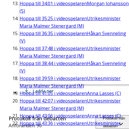
Hoppa till
34:01
i videospelaren
Morgan Johansson
(S)
Hoppa till
35:25
i videospelaren
Utrikesminister
Maria Malmer Stenergard (M)
Hoppa till
36:35
i videospelaren
Håkan Svenneling
(V)
Hoppa till
37:48
i videospelaren
Utrikesminister
Maria Malmer Stenergard (M)
Hoppa till
38:44
i videospelaren
Håkan Svenneling
(V)
Hoppa till
39:59
i videospelaren
Utrikesminister
Maria Malmer Stenergard (M)
Ladda ner
Hoppa till
41:05
i videospelaren
Anna Lasses (C)
Hoppa till
42:07
i videospelaren
Utrikesminister
Maria Malmer Stenergard (M)
Hoppa till
43:06
i videospelaren
Anna Lasses (C)
Protokoll från debatten
Protokoll från
Hoppa till
43:36
i videospelaren
Utrikesminister
Anföranden: 90
debatten