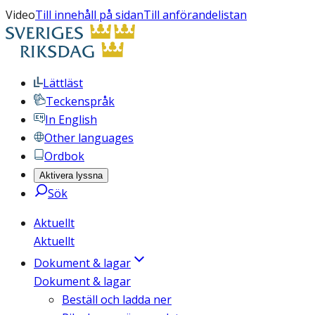
Video
Till innehåll på sidan
Till anförandelistan
Lättläst
Teckenspråk
In English
Other languages
Ordbok
Aktivera lyssna
Sök
Aktuellt
Aktuellt
Dokument & lagar
Dokument & lagar
Beställ och ladda ner