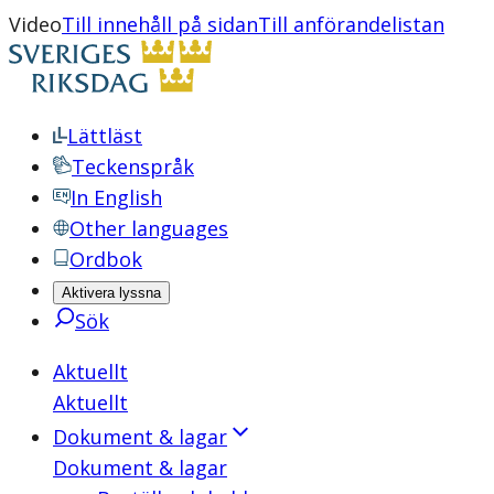
Video
Till innehåll på sidan
Till anförandelistan
Lättläst
Teckenspråk
In English
Other languages
Ordbok
Aktivera lyssna
Sök
Aktuellt
Aktuellt
Dokument & lagar
Dokument & lagar