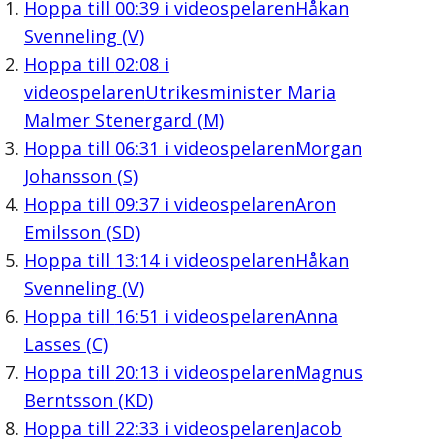
Hoppa till
00:39
i videospelaren
Håkan
Svenneling (V)
Hoppa till
02:08
i
videospelaren
Utrikesminister Maria
Malmer Stenergard (M)
Hoppa till
06:31
i videospelaren
Morgan
Johansson (S)
Hoppa till
09:37
i videospelaren
Aron
Emilsson (SD)
Hoppa till
13:14
i videospelaren
Håkan
Svenneling (V)
Hoppa till
16:51
i videospelaren
Anna
Lasses (C)
Hoppa till
20:13
i videospelaren
Magnus
Berntsson (KD)
Hoppa till
22:33
i videospelaren
Jacob