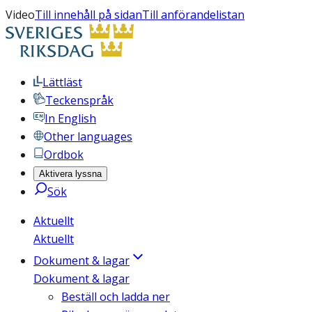
Video
Till innehåll på sidan
Till anförandelistan
Lättläst
Teckenspråk
In English
Other languages
Ordbok
Aktivera lyssna
Sök
Aktuellt
Aktuellt
Dokument & lagar
Dokument & lagar
Beställ och ladda ner