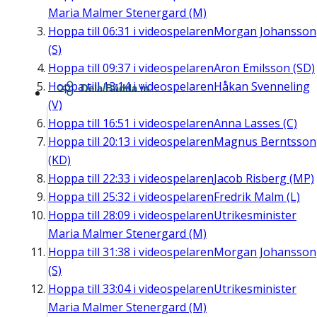
Maria Malmer Stenergard (M)
Hoppa till
06:31
i videospelaren
Morgan Johansson
(S)
Hoppa till
09:37
i videospelaren
Aron Emilsson (SD)
Hoppa till
13:14
i videospelaren
Håkan Svenneling
Dela/Bädda in
(V)
Hoppa till
16:51
i videospelaren
Anna Lasses (C)
Hoppa till
20:13
i videospelaren
Magnus Berntsson
(KD)
Hoppa till
22:33
i videospelaren
Jacob Risberg (MP)
Hoppa till
25:32
i videospelaren
Fredrik Malm (L)
Hoppa till
28:09
i videospelaren
Utrikesminister
Maria Malmer Stenergard (M)
Hoppa till
31:38
i videospelaren
Morgan Johansson
(S)
Hoppa till
33:04
i videospelaren
Utrikesminister
Maria Malmer Stenergard (M)