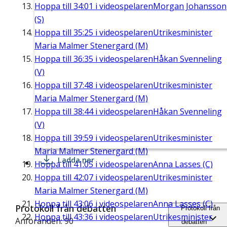
Hoppa till
34:01
i videospelaren
Morgan Johansson
(S)
Hoppa till
35:25
i videospelaren
Utrikesminister
Maria Malmer Stenergard (M)
Hoppa till
36:35
i videospelaren
Håkan Svenneling
(V)
Hoppa till
37:48
i videospelaren
Utrikesminister
Maria Malmer Stenergard (M)
Hoppa till
38:44
i videospelaren
Håkan Svenneling
(V)
Hoppa till
39:59
i videospelaren
Utrikesminister
Maria Malmer Stenergard (M)
Ladda ner
Hoppa till
41:05
i videospelaren
Anna Lasses (C)
Hoppa till
42:07
i videospelaren
Utrikesminister
Maria Malmer Stenergard (M)
Hoppa till
43:06
i videospelaren
Anna Lasses (C)
Protokoll från debatten
Protokoll från
Hoppa till
43:36
i videospelaren
Utrikesminister
Anföranden: 90
debatten