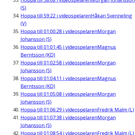
Hoppa till
58:08
i videospelaren
Morgan Johansson
(S)
Hoppa till
59:22
i videospelaren
Håkan Svenneling
(V)
Hoppa till
01:00:28
i videospelaren
Morgan
Johansson (S)
Hoppa till
01:01:45
i videospelaren
Magnus
Berntsson (KD)
Hoppa till
01:02:58
i videospelaren
Morgan
Johansson (S)
Hoppa till
01:04:11
i videospelaren
Magnus
Berntsson (KD)
Hoppa till
01:05:08
i videospelaren
Morgan
Johansson (S)
Hoppa till
01:06:29
i videospelaren
Fredrik Malm (L)
Hoppa till
01:07:38
i videospelaren
Morgan
Johansson (S)
Hoppa till
01:08:54
i videospelaren
Fredrik Malm (L)