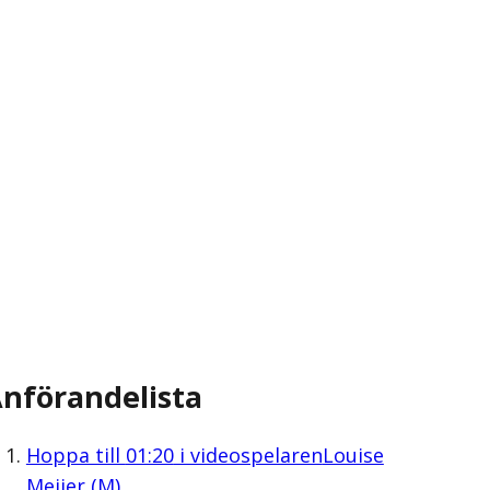
nförandelista
Hoppa till
01:20
i videospelaren
Louise
Meijer (M)