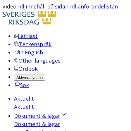
Video
Till innehåll på sidan
Till anförandelistan
Lättläst
Teckenspråk
In English
Other languages
Ordbok
Aktivera lyssna
Sök
Aktuellt
Aktuellt
Dokument & lagar
Dokument & lagar