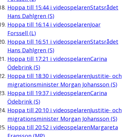
Hoppa till
15:44
i videospelaren
Statsrådet
Hans Dahlgren (S)
Hoppa till
16:14
i videospelaren
Joar
Forssell (L)
Hoppa till
16:51
i videospelaren
Statsrådet
Hans Dahlgren (S)
Hoppa till
17:21
i videospelaren
Carina
Ödebrink (S)
Hoppa till
18:30
i videospelaren
Justitie- och
migrationsminister Morgan Johansson (S)
Hoppa till
19:37
i videospelaren
Carina
Ödebrink (S)
Hoppa till
20:10
i videospelaren
Justitie- och
migrationsminister Morgan Johansson (S)
Hoppa till
20:52
i videospelaren
Margareta
Fransson (MP)