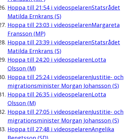
Hoppa till
21:54
i videospelaren
Statsrådet
Matilda Ernkrans (S)
Hoppa till
23:03
i videospelaren
Margareta
Fransson (MP)
Hoppa till
23:39
i videospelaren
Statsrådet
Matilda Ernkrans (S)
Hoppa till
24:20
i videospelaren
Lotta
Olsson (M)
Hoppa till
25:24
i videospelaren
Justitie- och
migrationsminister Morgan Johansson (S)
Hoppa till
26:35
i videospelaren
Lotta
Olsson (M)
Hoppa till
27:05
i videospelaren
Justitie- och
migrationsminister Morgan Johansson (S)
Hoppa till
27:48
i videospelaren
Angelika
Bengtsson (SD)