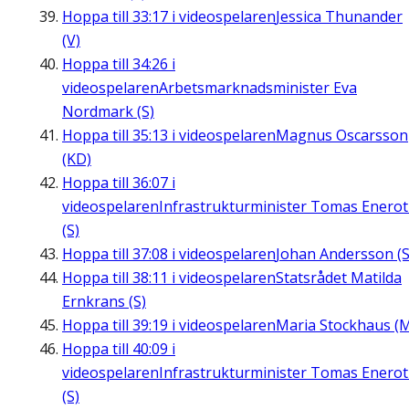
Hoppa till
33:17
i videospelaren
Jessica Thunander
(V)
Hoppa till
34:26
i
videospelaren
Arbetsmarknadsminister Eva
Nordmark (S)
Hoppa till
35:13
i videospelaren
Magnus Oscarsson
(KD)
Hoppa till
36:07
i
videospelaren
Infrastrukturminister Tomas Enero
(S)
Hoppa till
37:08
i videospelaren
Johan Andersson (S
Hoppa till
38:11
i videospelaren
Statsrådet Matilda
Ernkrans (S)
Hoppa till
39:19
i videospelaren
Maria Stockhaus (
Hoppa till
40:09
i
videospelaren
Infrastrukturminister Tomas Enero
(S)