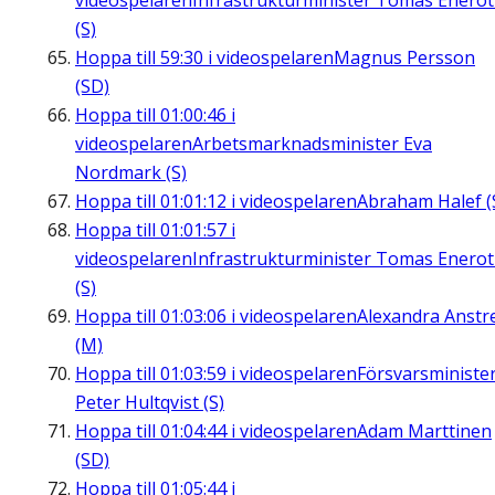
videospelaren
Infrastrukturminister Tomas Enero
(S)
Hoppa till
59:30
i videospelaren
Magnus Persson
(SD)
Hoppa till
01:00:46
i
videospelaren
Arbetsmarknadsminister Eva
Nordmark (S)
Hoppa till
01:01:12
i videospelaren
Abraham Halef (
Hoppa till
01:01:57
i
videospelaren
Infrastrukturminister Tomas Enero
(S)
Hoppa till
01:03:06
i videospelaren
Alexandra Anstre
(M)
Hoppa till
01:03:59
i videospelaren
Försvarsministe
Peter Hultqvist (S)
Hoppa till
01:04:44
i videospelaren
Adam Marttinen
(SD)
Hoppa till
01:05:44
i