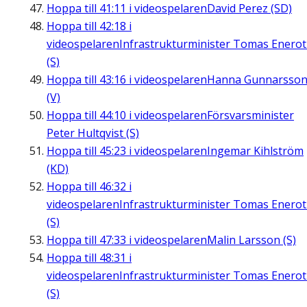
Hoppa till
41:11
i videospelaren
David Perez (SD)
Hoppa till
42:18
i
videospelaren
Infrastrukturminister Tomas Enero
(S)
Hoppa till
43:16
i videospelaren
Hanna Gunnarsso
(V)
Hoppa till
44:10
i videospelaren
Försvarsminister
Peter Hultqvist (S)
Hoppa till
45:23
i videospelaren
Ingemar Kihlström
(KD)
Hoppa till
46:32
i
videospelaren
Infrastrukturminister Tomas Enero
(S)
Hoppa till
47:33
i videospelaren
Malin Larsson (S)
Hoppa till
48:31
i
videospelaren
Infrastrukturminister Tomas Enero
(S)