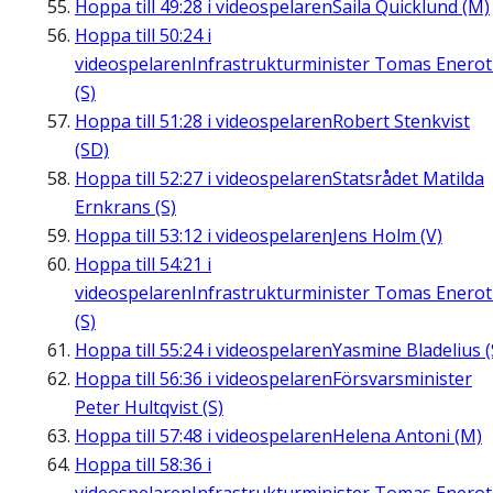
Hoppa till
49:28
i videospelaren
Saila Quicklund (M)
Hoppa till
50:24
i
videospelaren
Infrastrukturminister Tomas Enero
(S)
Hoppa till
51:28
i videospelaren
Robert Stenkvist
(SD)
Hoppa till
52:27
i videospelaren
Statsrådet Matilda
Ernkrans (S)
Hoppa till
53:12
i videospelaren
Jens Holm (V)
Hoppa till
54:21
i
videospelaren
Infrastrukturminister Tomas Enero
(S)
Hoppa till
55:24
i videospelaren
Yasmine Bladelius (
Hoppa till
56:36
i videospelaren
Försvarsminister
Peter Hultqvist (S)
Hoppa till
57:48
i videospelaren
Helena Antoni (M)
Hoppa till
58:36
i