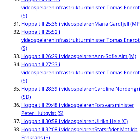
videospelaren
Infrastrukturminister Tomas Enero
(S)
Hoppa till
25:36
i videospelaren
Maria Gardfjell (MP
Hoppa till
25:52
i
videospelaren
Infrastrukturminister Tomas Enero
(S)
Hoppa till
26:29
i videospelaren
Ann-Sofie Alm (M)
Hoppa till
27:33
i
videospelaren
Infrastrukturminister Tomas Enero
(S)
Hoppa till
28:39
i videospelaren
Caroline Nordengr
(SD)
Hoppa till
29:48
i videospelaren
Försvarsminister
Peter Hultqvist (S)
Hoppa till
30:58
i videospelaren
Ulrika Heie (C)
Hoppa till
32:08
i videospelaren
Statsrådet Matilda
Ernkrans (S)