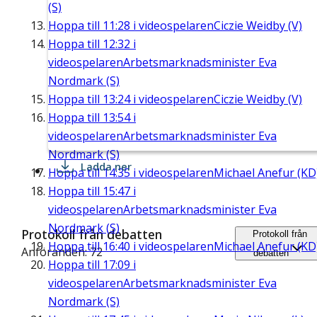
(S)
Hoppa till
11:28
i videospelaren
Ciczie Weidby (V)
Hoppa till
12:32
i
videospelaren
Arbetsmarknadsminister Eva
Nordmark (S)
Hoppa till
13:24
i videospelaren
Ciczie Weidby (V)
Hoppa till
13:54
i
videospelaren
Arbetsmarknadsminister Eva
Nordmark (S)
Ladda ner
Hoppa till
14:35
i videospelaren
Michael Anefur (KD
Hoppa till
15:47
i
videospelaren
Arbetsmarknadsminister Eva
Nordmark (S)
Protokoll från debatten
Protokoll från
Hoppa till
16:40
i videospelaren
Michael Anefur (KD
Anföranden: 72
debatten
Hoppa till
17:09
i
videospelaren
Arbetsmarknadsminister Eva
Nordmark (S)