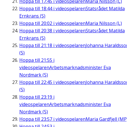
Hoppa till
17:45
i videospelaren
Maria Nilsson (L)
Hoppa till
18:44
i videospelaren
Statsrådet Matilda
Ernkrans (S)
Hoppa till
20:02
i videospelaren
Maria Nilsson (L)
Hoppa till
20:38
i videospelaren
Statsrådet Matilda
Ernkrans (S)
Hoppa till
21:18
i videospelaren
Johanna Haraldsso
(S)
Hoppa till
21:55
i
videospelaren
Arbetsmarknadsminister Eva
Nordmark (S)
Hoppa till
22:45
i videospelaren
Johanna Haraldsso
(S)
Hoppa till
23:19
i
videospelaren
Arbetsmarknadsminister Eva
Nordmark (S)
Hoppa till
23:57
i videospelaren
Maria Gardfjell (MP
Hoppa till
24:53
i