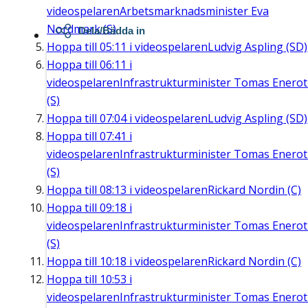
videospelaren
Arbetsmarknadsminister Eva
Nordmark (S)
Dela/Bädda in
Hoppa till
05:11
i videospelaren
Ludvig Aspling (SD)
Hoppa till
06:11
i
videospelaren
Infrastrukturminister Tomas Enero
(S)
Hoppa till
07:04
i videospelaren
Ludvig Aspling (SD)
Hoppa till
07:41
i
videospelaren
Infrastrukturminister Tomas Enero
(S)
Hoppa till
08:13
i videospelaren
Rickard Nordin (C)
Hoppa till
09:18
i
videospelaren
Infrastrukturminister Tomas Enero
(S)
Hoppa till
10:18
i videospelaren
Rickard Nordin (C)
Hoppa till
10:53
i
videospelaren
Infrastrukturminister Tomas Enero