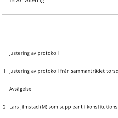
15.20
Votering
Justering av protokoll
1
Justering av protokoll från sammanträdet tors
Avsägelse
2
Lars Jilmstad (M) som suppleant i konstitution