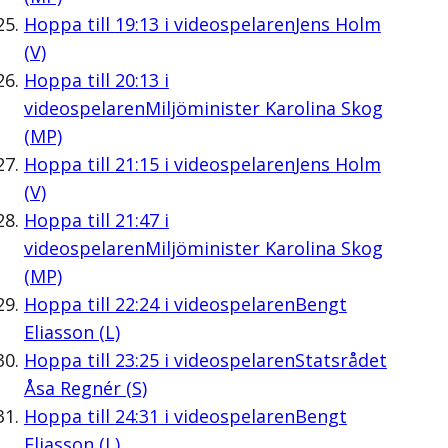
Hoppa till
19:13
i videospelaren
Jens Holm
(V)
Hoppa till
20:13
i
videospelaren
Miljöminister Karolina Skog
(MP)
Hoppa till
21:15
i videospelaren
Jens Holm
(V)
Hoppa till
21:47
i
videospelaren
Miljöminister Karolina Skog
(MP)
Hoppa till
22:24
i videospelaren
Bengt
Eliasson (L)
Hoppa till
23:25
i videospelaren
Statsrådet
Åsa Regnér (S)
Hoppa till
24:31
i videospelaren
Bengt
Eliasson (L)