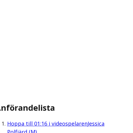
nförandelista
Hoppa till
01:16
i videospelaren
Jessica
Polfjärd (M)