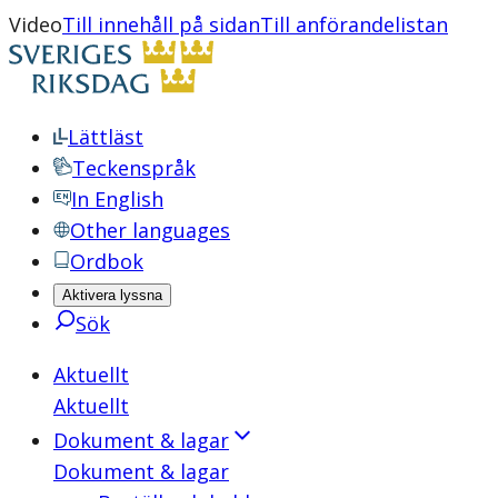
Video
Till innehåll på sidan
Till anförandelistan
Lättläst
Teckenspråk
In English
Other languages
Ordbok
Aktivera lyssna
Sök
Aktuellt
Aktuellt
Dokument & lagar
Dokument & lagar