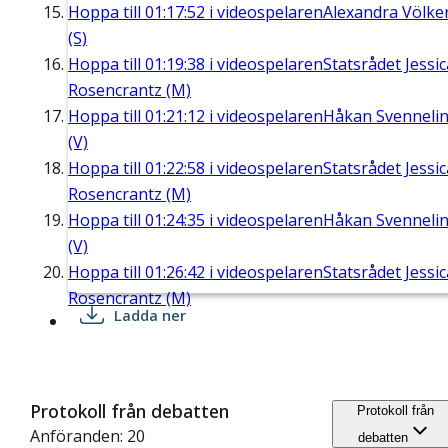
Hoppa till
01:17:52
i videospelaren
Alexandra Völke
(S)
Hoppa till
01:19:38
i videospelaren
Statsrådet Jessic
Rosencrantz (M)
Hoppa till
01:21:12
i videospelaren
Håkan Svenneli
(V)
Hoppa till
01:22:58
i videospelaren
Statsrådet Jessic
Rosencrantz (M)
Hoppa till
01:24:35
i videospelaren
Håkan Svenneli
(V)
Hoppa till
01:26:42
i videospelaren
Statsrådet Jessic
Rosencrantz (M)
Ladda ner
Protokoll från debatten
Protokoll från
Anföranden: 20
debatten