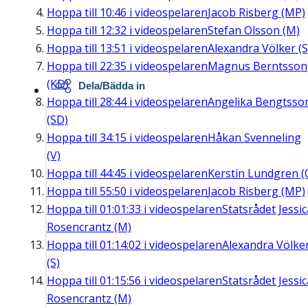
Hoppa till
10:46
i videospelaren
Jacob Risberg (MP)
Hoppa till
12:32
i videospelaren
Stefan Olsson (M)
Hoppa till
13:51
i videospelaren
Alexandra Völker (S
Hoppa till
22:35
i videospelaren
Magnus Berntsson
(KD)
Dela/Bädda in
Hoppa till
28:44
i videospelaren
Angelika Bengtsso
(SD)
Hoppa till
34:15
i videospelaren
Håkan Svenneling
(V)
Hoppa till
44:45
i videospelaren
Kerstin Lundgren (
Hoppa till
55:50
i videospelaren
Jacob Risberg (MP)
Hoppa till
01:01:33
i videospelaren
Statsrådet Jessic
Rosencrantz (M)
Hoppa till
01:14:02
i videospelaren
Alexandra Völke
(S)
Hoppa till
01:15:56
i videospelaren
Statsrådet Jessic
Rosencrantz (M)