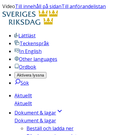
Video
Till innehåll på sidan
Till anförandelistan
Lättläst
Teckenspråk
In English
Other languages
Ordbok
Aktivera lyssna
Sök
Aktuellt
Aktuellt
Dokument & lagar
Dokument & lagar
Beställ och ladda ner