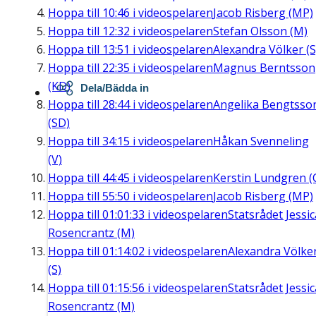
Hoppa till
10:46
i videospelaren
Jacob Risberg (MP)
Hoppa till
12:32
i videospelaren
Stefan Olsson (M)
Hoppa till
13:51
i videospelaren
Alexandra Völker (S
Hoppa till
22:35
i videospelaren
Magnus Berntsson
(KD)
Dela/Bädda in
Hoppa till
28:44
i videospelaren
Angelika Bengtsso
(SD)
Hoppa till
34:15
i videospelaren
Håkan Svenneling
(V)
Hoppa till
44:45
i videospelaren
Kerstin Lundgren (
Hoppa till
55:50
i videospelaren
Jacob Risberg (MP)
Hoppa till
01:01:33
i videospelaren
Statsrådet Jessic
Rosencrantz (M)
Hoppa till
01:14:02
i videospelaren
Alexandra Völke
(S)
Hoppa till
01:15:56
i videospelaren
Statsrådet Jessic
Rosencrantz (M)