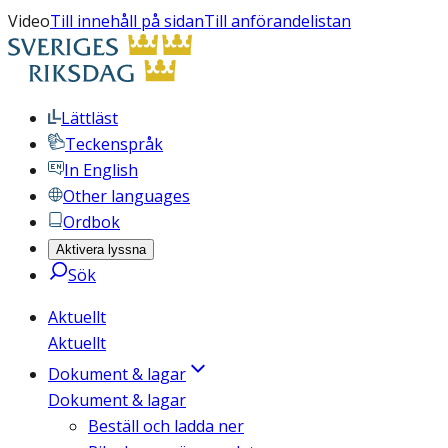
Video
Till innehåll på sidan
Till anförandelistan
Lättläst
Teckenspråk
In English
Other languages
Ordbok
Aktivera lyssna
Sök
Aktuellt
Aktuellt
Dokument & lagar
Dokument & lagar
Beställ och ladda ner