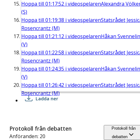
Hoppa till
01:17:52
i videospelaren
Alexandra Völke
(S)
Hoppa till
01:19:38
i videospelaren
Statsrådet Jessic
Rosencrantz (M)
Hoppa till
01:21:12
i videospelaren
Håkan Svenneli
(V)
Hoppa till
01:22:58
i videospelaren
Statsrådet Jessic
Rosencrantz (M)
Hoppa till
01:24:35
i videospelaren
Håkan Svenneli
(V)
Hoppa till
01:26:42
i videospelaren
Statsrådet Jessic
Rosencrantz (M)
Ladda ner
Protokoll från debatten
Protokoll från
Anföranden: 20
debatten