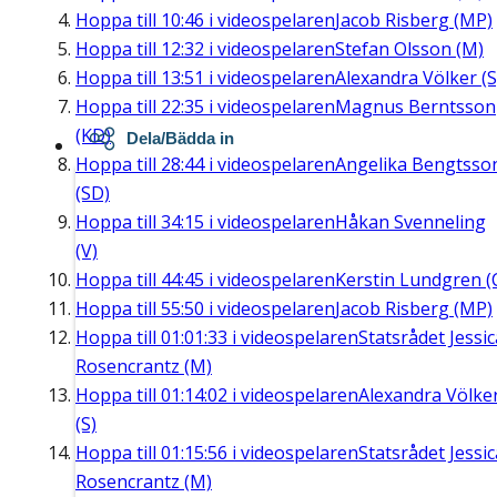
Hoppa till
10:46
i videospelaren
Jacob Risberg (MP)
Hoppa till
12:32
i videospelaren
Stefan Olsson (M)
Hoppa till
13:51
i videospelaren
Alexandra Völker (S
Hoppa till
22:35
i videospelaren
Magnus Berntsson
(KD)
Dela/Bädda in
Hoppa till
28:44
i videospelaren
Angelika Bengtsso
(SD)
Hoppa till
34:15
i videospelaren
Håkan Svenneling
(V)
Hoppa till
44:45
i videospelaren
Kerstin Lundgren (
Hoppa till
55:50
i videospelaren
Jacob Risberg (MP)
Hoppa till
01:01:33
i videospelaren
Statsrådet Jessic
Rosencrantz (M)
Hoppa till
01:14:02
i videospelaren
Alexandra Völke
(S)
Hoppa till
01:15:56
i videospelaren
Statsrådet Jessic
Rosencrantz (M)