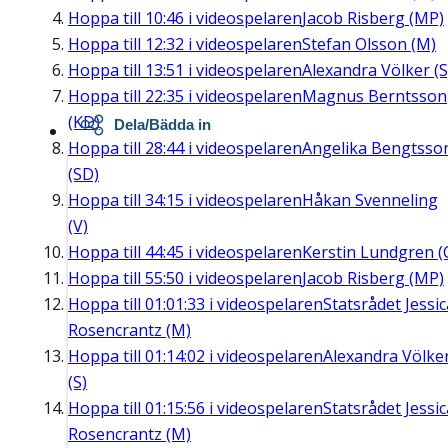
Hoppa till
10:46
i videospelaren
Jacob Risberg (MP)
Hoppa till
12:32
i videospelaren
Stefan Olsson (M)
Hoppa till
13:51
i videospelaren
Alexandra Völker (S
Hoppa till
22:35
i videospelaren
Magnus Berntsson
(KD)
Dela/Bädda in
Hoppa till
28:44
i videospelaren
Angelika Bengtsso
(SD)
Hoppa till
34:15
i videospelaren
Håkan Svenneling
(V)
Hoppa till
44:45
i videospelaren
Kerstin Lundgren (
Hoppa till
55:50
i videospelaren
Jacob Risberg (MP)
Hoppa till
01:01:33
i videospelaren
Statsrådet Jessic
Rosencrantz (M)
Hoppa till
01:14:02
i videospelaren
Alexandra Völke
(S)
Hoppa till
01:15:56
i videospelaren
Statsrådet Jessic
Rosencrantz (M)