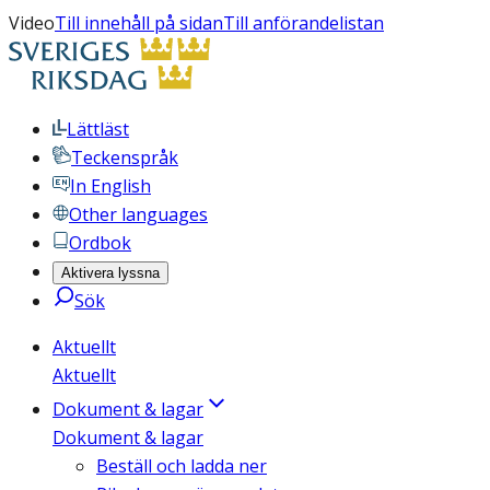
Video
Till innehåll på sidan
Till anförandelistan
Lättläst
Teckenspråk
In English
Other languages
Ordbok
Aktivera lyssna
Sök
Aktuellt
Aktuellt
Dokument & lagar
Dokument & lagar
Beställ och ladda ner