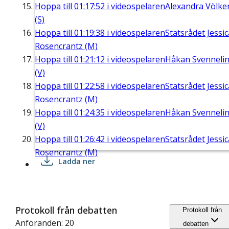
Hoppa till
01:17:52
i videospelaren
Alexandra Völke
(S)
Hoppa till
01:19:38
i videospelaren
Statsrådet Jessic
Rosencrantz (M)
Hoppa till
01:21:12
i videospelaren
Håkan Svenneli
(V)
Hoppa till
01:22:58
i videospelaren
Statsrådet Jessic
Rosencrantz (M)
Hoppa till
01:24:35
i videospelaren
Håkan Svenneli
(V)
Hoppa till
01:26:42
i videospelaren
Statsrådet Jessic
Rosencrantz (M)
Ladda ner
Protokoll från debatten
Protokoll från
Anföranden: 20
debatten