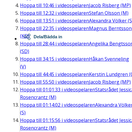
Hoppa till
10:46
i videospelaren
Jacob Risberg (MP)
Hoppa till
12:32
i videospelaren
Stefan Olsson (M)
Hoppa till
13:51
i videospelaren
Alexandra Völker (S
Hoppa till
22:35
i videospelaren
Magnus Berntsson
(KD)
Dela/Bädda in
Hoppa till
28:44
i videospelaren
Angelika Bengtsso
(SD)
Hoppa till
34:15
i videospelaren
Håkan Svenneling
(V)
Hoppa till
44:45
i videospelaren
Kerstin Lundgren (
Hoppa till
55:50
i videospelaren
Jacob Risberg (MP)
Hoppa till
01:01:33
i videospelaren
Statsrådet Jessic
Rosencrantz (M)
Hoppa till
01:14:02
i videospelaren
Alexandra Völke
(S)
Hoppa till
01:15:56
i videospelaren
Statsrådet Jessic
Rosencrantz (M)