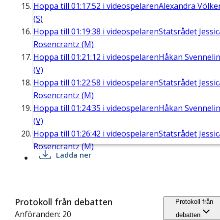
Hoppa till
01:17:52
i videospelaren
Alexandra Völke
(S)
Hoppa till
01:19:38
i videospelaren
Statsrådet Jessic
Rosencrantz (M)
Hoppa till
01:21:12
i videospelaren
Håkan Svenneli
(V)
Hoppa till
01:22:58
i videospelaren
Statsrådet Jessic
Rosencrantz (M)
Hoppa till
01:24:35
i videospelaren
Håkan Svenneli
(V)
Hoppa till
01:26:42
i videospelaren
Statsrådet Jessic
Rosencrantz (M)
Ladda ner
Protokoll från debatten
Protokoll från
Anföranden: 20
debatten