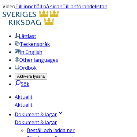
Video
Till innehåll på sidan
Till anförandelistan
Lättläst
Teckenspråk
In English
Other languages
Ordbok
Aktivera lyssna
Sök
Aktuellt
Aktuellt
Dokument & lagar
Dokument & lagar
Beställ och ladda ner