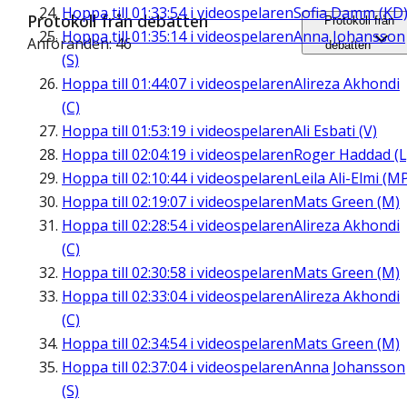
Hoppa till
01:33:54
i videospelaren
Sofia Damm (KD
Protokoll från debatten
Protokoll från
Hoppa till
01:35:14
i videospelaren
Anna Johansson
Anföranden: 46
debatten
(S)
Hoppa till
01:44:07
i videospelaren
Alireza Akhondi
(C)
Hoppa till
01:53:19
i videospelaren
Ali Esbati (V)
Hoppa till
02:04:19
i videospelaren
Roger Haddad (L
Hoppa till
02:10:44
i videospelaren
Leila Ali-Elmi (M
Hoppa till
02:19:07
i videospelaren
Mats Green (M)
Hoppa till
02:28:54
i videospelaren
Alireza Akhondi
(C)
Hoppa till
02:30:58
i videospelaren
Mats Green (M)
Hoppa till
02:33:04
i videospelaren
Alireza Akhondi
(C)
Hoppa till
02:34:54
i videospelaren
Mats Green (M)
Hoppa till
02:37:04
i videospelaren
Anna Johansson
(S)