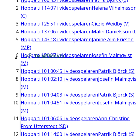
Hoppa till
00:45
i videospelaren
Patrik Björck (S)
Hoppa till
14:07
i videospelaren
Helena Vilhelmsso
(C)
Hoppa till
25:51
i videospelaren
Ciczie Weidby (V)
Hoppa till
37:06
i videospelaren
Malin Danielsson (L
Hoppa till
43:18
i videospelaren
Janine Alm Ericson
(MP)
Hoppa till
50:27
i videospelaren
Josefin Malmqvist
Dela/Bädda in
(M)
Hoppa till
01:00:45
i videospelaren
Patrik Björck (S)
Hoppa till
01:02:10
i videospelaren
Josefin Malmqvis
(M)
Hoppa till
01:04:03
i videospelaren
Patrik Björck (S)
Hoppa till
01:04:51
i videospelaren
Josefin Malmqvis
(M)
Hoppa till
01:06:06
i videospelaren
Ann-Christine
From Utterstedt (SD)
Hoppa till
01:14:00
i videospelaren
Patrik Björck (S)