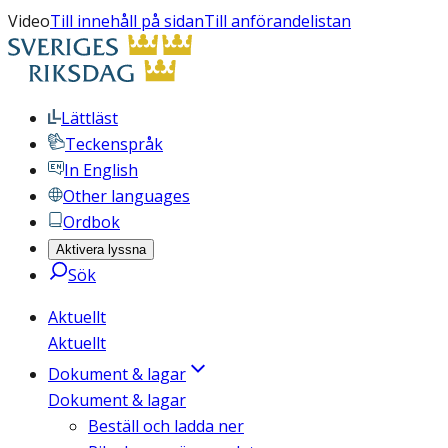
Video
Till innehåll på sidan
Till anförandelistan
Lättläst
Teckenspråk
In English
Other languages
Ordbok
Aktivera lyssna
Sök
Aktuellt
Aktuellt
Dokument & lagar
Dokument & lagar
Beställ och ladda ner