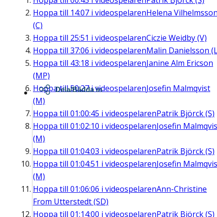
Hoppa till
00:45
i videospelaren
Patrik Björck (S)
Hoppa till
14:07
i videospelaren
Helena Vilhelmsso
(C)
Hoppa till
25:51
i videospelaren
Ciczie Weidby (V)
Hoppa till
37:06
i videospelaren
Malin Danielsson (L
Hoppa till
43:18
i videospelaren
Janine Alm Ericson
(MP)
Hoppa till
50:27
i videospelaren
Josefin Malmqvist
Dela/Bädda in
(M)
Hoppa till
01:00:45
i videospelaren
Patrik Björck (S)
Hoppa till
01:02:10
i videospelaren
Josefin Malmqvis
(M)
Hoppa till
01:04:03
i videospelaren
Patrik Björck (S)
Hoppa till
01:04:51
i videospelaren
Josefin Malmqvis
(M)
Hoppa till
01:06:06
i videospelaren
Ann-Christine
From Utterstedt (SD)
Hoppa till
01:14:00
i videospelaren
Patrik Björck (S)