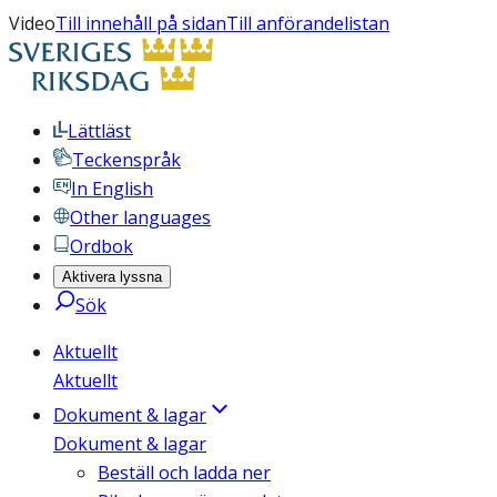
Video
Till innehåll på sidan
Till anförandelistan
Lättläst
Teckenspråk
In English
Other languages
Ordbok
Aktivera lyssna
Sök
Aktuellt
Aktuellt
Dokument & lagar
Dokument & lagar
Beställ och ladda ner