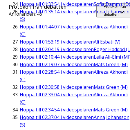
Hoppa till
01:33:54
i videospelaren
Sofia Damm (KD
Protokoll från debatten
Protokoll från
Hoppa till
01:35:14
i videospelaren
Anna Johansson
Anföranden: 46
debatten
(S)
Hoppa till
01:44:07
i videospelaren
Alireza Akhondi
(C)
Hoppa till
01:53:19
i videospelaren
Ali Esbati (V)
Hoppa till
02:04:19
i videospelaren
Roger Haddad (L
Hoppa till
02:10:44
i videospelaren
Leila Ali-Elmi (M
Hoppa till
02:19:07
i videospelaren
Mats Green (M)
Hoppa till
02:28:54
i videospelaren
Alireza Akhondi
(C)
Hoppa till
02:30:58
i videospelaren
Mats Green (M)
Hoppa till
02:33:04
i videospelaren
Alireza Akhondi
(C)
Hoppa till
02:34:54
i videospelaren
Mats Green (M)
Hoppa till
02:37:04
i videospelaren
Anna Johansson
(S)