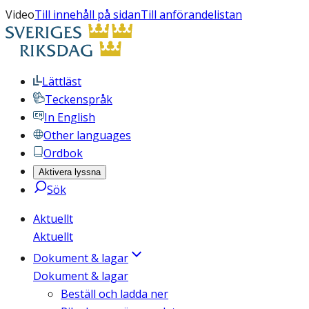
Video
Till innehåll på sidan
Till anförandelistan
Lättläst
Teckenspråk
In English
Other languages
Ordbok
Aktivera lyssna
Sök
Aktuellt
Aktuellt
Dokument & lagar
Dokument & lagar
Beställ och ladda ner