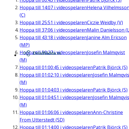
Hoppa till
00:45
i videospelaren
Patrik Björck (S)
Hoppa till
14:07
i videospelaren
Helena Vilhelmsso
(C)
Hoppa till
25:51
i videospelaren
Ciczie Weidby (V)
Hoppa till
37:06
i videospelaren
Malin Danielsson (L
Hoppa till
43:18
i videospelaren
Janine Alm Ericson
(MP)
Hoppa till
50:27
i videospelaren
Josefin Malmqvist
Dela/Bädda in
(M)
Hoppa till
01:00:45
i videospelaren
Patrik Björck (S)
Hoppa till
01:02:10
i videospelaren
Josefin Malmqvis
(M)
Hoppa till
01:04:03
i videospelaren
Patrik Björck (S)
Hoppa till
01:04:51
i videospelaren
Josefin Malmqvis
(M)
Hoppa till
01:06:06
i videospelaren
Ann-Christine
From Utterstedt (SD)
Hoppa till
01:14:00
i videospelaren
Patrik Björck (S)