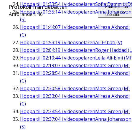
Hoppa till
01:33:54
i videospelaren
Sofia Damm (KD
Protokoll från debatten
Protokoll från
Hoppa till
01:35:14
i videospelaren
Anna Johansson
Anföranden: 46
debatten
(S)
Hoppa till
01:44:07
i videospelaren
Alireza Akhondi
(C)
Hoppa till
01:53:19
i videospelaren
Ali Esbati (V)
Hoppa till
02:04:19
i videospelaren
Roger Haddad (L
Hoppa till
02:10:44
i videospelaren
Leila Ali-Elmi (M
Hoppa till
02:19:07
i videospelaren
Mats Green (M)
Hoppa till
02:28:54
i videospelaren
Alireza Akhondi
(C)
Hoppa till
02:30:58
i videospelaren
Mats Green (M)
Hoppa till
02:33:04
i videospelaren
Alireza Akhondi
(C)
Hoppa till
02:34:54
i videospelaren
Mats Green (M)
Hoppa till
02:37:04
i videospelaren
Anna Johansson
(S)