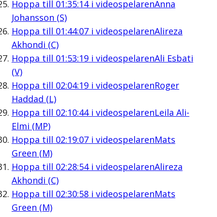
Hoppa till
01:35:14
i videospelaren
Anna
Johansson (S)
Hoppa till
01:44:07
i videospelaren
Alireza
Akhondi (C)
Hoppa till
01:53:19
i videospelaren
Ali Esbati
(V)
Hoppa till
02:04:19
i videospelaren
Roger
Haddad (L)
Hoppa till
02:10:44
i videospelaren
Leila Ali-
Elmi (MP)
Hoppa till
02:19:07
i videospelaren
Mats
Green (M)
Hoppa till
02:28:54
i videospelaren
Alireza
Akhondi (C)
Hoppa till
02:30:58
i videospelaren
Mats
Green (M)