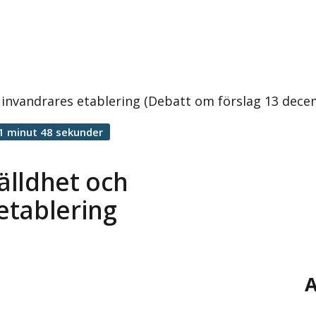
 invandrares etablering (Debatt om förslag 13 dece
1 minut 48 sekunder
älldhet och
etablering
A