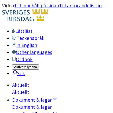
Video
Till innehåll på sidan
Till anförandelistan
Lättläst
Teckenspråk
In English
Other languages
Ordbok
Aktivera lyssna
Sök
Aktuellt
Aktuellt
Dokument & lagar
Dokument & lagar