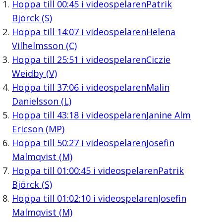
Hoppa till
00:45
i videospelaren
Patrik
Björck (S)
Hoppa till
14:07
i videospelaren
Helena
Vilhelmsson (C)
Hoppa till
25:51
i videospelaren
Ciczie
Weidby (V)
Hoppa till
37:06
i videospelaren
Malin
Danielsson (L)
Hoppa till
43:18
i videospelaren
Janine Alm
Ericson (MP)
Hoppa till
50:27
i videospelaren
Josefin
Malmqvist (M)
Hoppa till
01:00:45
i videospelaren
Patrik
Björck (S)
Hoppa till
01:02:10
i videospelaren
Josefin
Malmqvist (M)