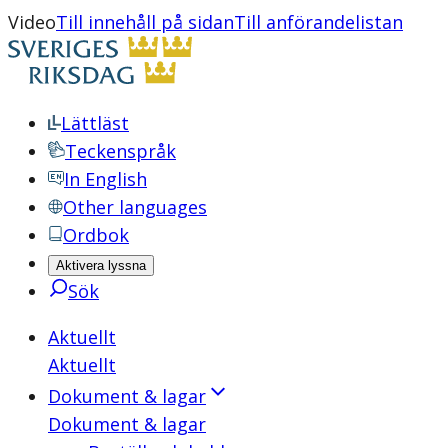
Video
Till innehåll på sidan
Till anförandelistan
Lättläst
Teckenspråk
In English
Other languages
Ordbok
Aktivera lyssna
Sök
Aktuellt
Aktuellt
Dokument & lagar
Dokument & lagar