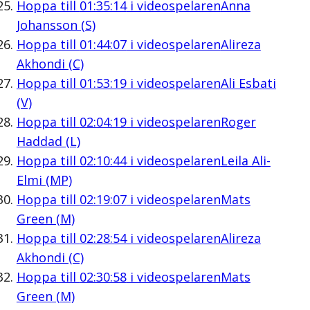
Hoppa till
01:35:14
i videospelaren
Anna
Johansson (S)
Hoppa till
01:44:07
i videospelaren
Alireza
Akhondi (C)
Hoppa till
01:53:19
i videospelaren
Ali Esbati
(V)
Hoppa till
02:04:19
i videospelaren
Roger
Haddad (L)
Hoppa till
02:10:44
i videospelaren
Leila Ali-
Elmi (MP)
Hoppa till
02:19:07
i videospelaren
Mats
Green (M)
Hoppa till
02:28:54
i videospelaren
Alireza
Akhondi (C)
Hoppa till
02:30:58
i videospelaren
Mats
Green (M)