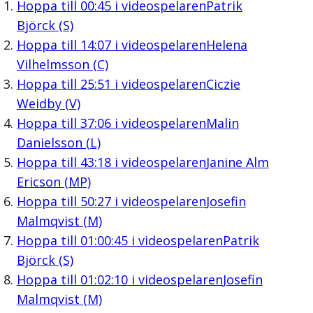
Hoppa till
00:45
i videospelaren
Patrik
Björck (S)
Hoppa till
14:07
i videospelaren
Helena
Vilhelmsson (C)
Hoppa till
25:51
i videospelaren
Ciczie
Weidby (V)
Hoppa till
37:06
i videospelaren
Malin
Danielsson (L)
Hoppa till
43:18
i videospelaren
Janine Alm
Ericson (MP)
Hoppa till
50:27
i videospelaren
Josefin
Malmqvist (M)
Hoppa till
01:00:45
i videospelaren
Patrik
Björck (S)
Hoppa till
01:02:10
i videospelaren
Josefin
Malmqvist (M)