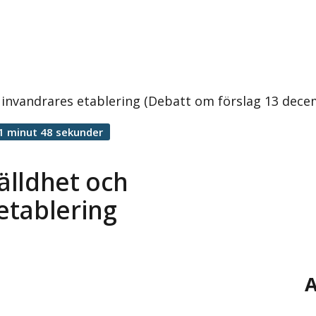
 invandrares etablering (Debatt om förslag 13 dece
1 minut 48 sekunder
älldhet och
etablering
A