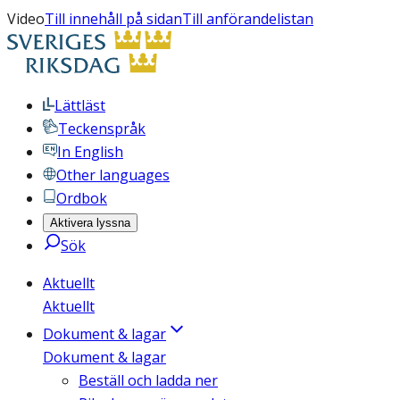
Video
Till innehåll på sidan
Till anförandelistan
Lättläst
Teckenspråk
In English
Other languages
Ordbok
Aktivera lyssna
Sök
Aktuellt
Aktuellt
Dokument & lagar
Dokument & lagar
Beställ och ladda ner