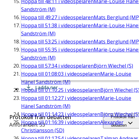
Hoppa till
48:11
i videospelaren
Marie-Louise Häne
Sandström (M)
Hoppa till
49:27
i videospelaren
Mats Berglund (MP
Hoppa till
51:38
i videospelaren
Marie-Louise Häne
Sandström (M)
Hoppa till
53:25
i videospelaren
Mats Berglund (MP
Hoppa till
55:35
i videospelaren
Marie-Louise Häne
Sandström (M)
Hoppa till
57:34
i videospelaren
Björn Wiechel (S)
Hoppa till
01:08:03
i videospelaren
Marie-Louise
Hänel Sandström (M)
Ladda ner
Hoppa till
01:10:25
i videospelaren
Björn Wiechel (S
Hoppa till
01:12:27
i videospelaren
Marie-Louise
Hänel Sandström (M)
Hoppa till
01:14:23
i videospelaren
Björn Wiechel (S
Protokoll från debatten
Protokoll från
Hoppa till
01:16:39
i videospelaren
Alexander
Anföranden: 53
debatten
Christiansson (SD)
Hoppa till
01:17:54
i videospelaren
Talman Andreas