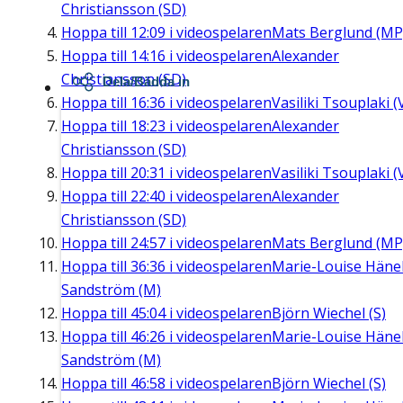
Christiansson (SD)
Hoppa till
12:09
i videospelaren
Mats Berglund (MP
Hoppa till
14:16
i videospelaren
Alexander
Christiansson (SD)
Dela/Bädda in
Hoppa till
16:36
i videospelaren
Vasiliki Tsouplaki (
Hoppa till
18:23
i videospelaren
Alexander
Christiansson (SD)
Hoppa till
20:31
i videospelaren
Vasiliki Tsouplaki (
Hoppa till
22:40
i videospelaren
Alexander
Christiansson (SD)
Hoppa till
24:57
i videospelaren
Mats Berglund (MP
Hoppa till
36:36
i videospelaren
Marie-Louise Häne
Sandström (M)
Hoppa till
45:04
i videospelaren
Björn Wiechel (S)
Hoppa till
46:26
i videospelaren
Marie-Louise Häne
Sandström (M)
Hoppa till
46:58
i videospelaren
Björn Wiechel (S)