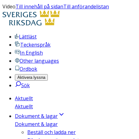
Video
Till innehåll på sidan
Till anförandelistan
Lättläst
Teckenspråk
In English
Other languages
Ordbok
Aktivera lyssna
Sök
Aktuellt
Aktuellt
Dokument & lagar
Dokument & lagar
Beställ och ladda ner