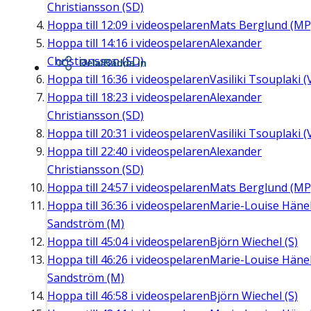
Christiansson (SD)
Hoppa till
12:09
i videospelaren
Mats Berglund (MP
Hoppa till
14:16
i videospelaren
Alexander
Christiansson (SD)
Dela/Bädda in
Hoppa till
16:36
i videospelaren
Vasiliki Tsouplaki (
Hoppa till
18:23
i videospelaren
Alexander
Christiansson (SD)
Hoppa till
20:31
i videospelaren
Vasiliki Tsouplaki (
Hoppa till
22:40
i videospelaren
Alexander
Christiansson (SD)
Hoppa till
24:57
i videospelaren
Mats Berglund (MP
Hoppa till
36:36
i videospelaren
Marie-Louise Häne
Sandström (M)
Hoppa till
45:04
i videospelaren
Björn Wiechel (S)
Hoppa till
46:26
i videospelaren
Marie-Louise Häne
Sandström (M)
Hoppa till
46:58
i videospelaren
Björn Wiechel (S)