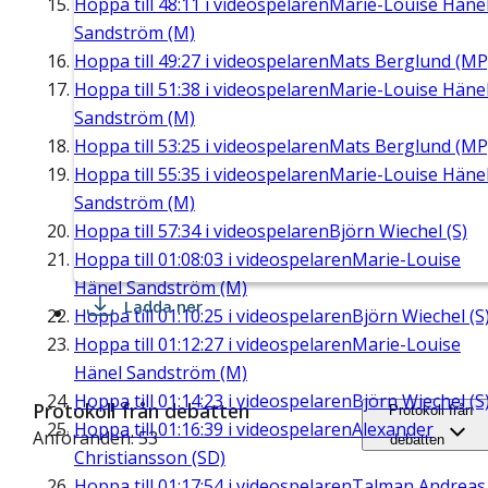
Hoppa till
48:11
i videospelaren
Marie-Louise Häne
Sandström (M)
Hoppa till
49:27
i videospelaren
Mats Berglund (MP
Hoppa till
51:38
i videospelaren
Marie-Louise Häne
Sandström (M)
Hoppa till
53:25
i videospelaren
Mats Berglund (MP
Hoppa till
55:35
i videospelaren
Marie-Louise Häne
Sandström (M)
Hoppa till
57:34
i videospelaren
Björn Wiechel (S)
Hoppa till
01:08:03
i videospelaren
Marie-Louise
Hänel Sandström (M)
Ladda ner
Hoppa till
01:10:25
i videospelaren
Björn Wiechel (S
Hoppa till
01:12:27
i videospelaren
Marie-Louise
Hänel Sandström (M)
Hoppa till
01:14:23
i videospelaren
Björn Wiechel (S
Protokoll från debatten
Protokoll från
Hoppa till
01:16:39
i videospelaren
Alexander
Anföranden: 53
debatten
Christiansson (SD)
Hoppa till
01:17:54
i videospelaren
Talman Andreas