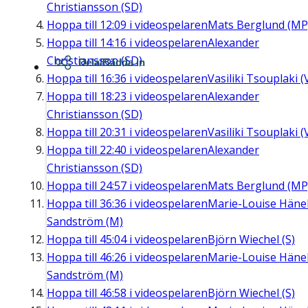
Christiansson (SD)
Hoppa till
12:09
i videospelaren
Mats Berglund (MP
Hoppa till
14:16
i videospelaren
Alexander
Christiansson (SD)
Dela/Bädda in
Hoppa till
16:36
i videospelaren
Vasiliki Tsouplaki (
Hoppa till
18:23
i videospelaren
Alexander
Christiansson (SD)
Hoppa till
20:31
i videospelaren
Vasiliki Tsouplaki (
Hoppa till
22:40
i videospelaren
Alexander
Christiansson (SD)
Hoppa till
24:57
i videospelaren
Mats Berglund (MP
Hoppa till
36:36
i videospelaren
Marie-Louise Häne
Sandström (M)
Hoppa till
45:04
i videospelaren
Björn Wiechel (S)
Hoppa till
46:26
i videospelaren
Marie-Louise Häne
Sandström (M)
Hoppa till
46:58
i videospelaren
Björn Wiechel (S)