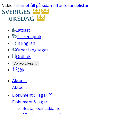
Video
Till innehåll på sidan
Till anförandelistan
Lättläst
Teckenspråk
In English
Other languages
Ordbok
Aktivera lyssna
Sök
Aktuellt
Aktuellt
Dokument & lagar
Dokument & lagar
Beställ och ladda ner