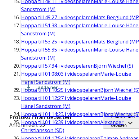
Hoppa till
48:11
i videospelaren
Marie-Louise Häne
Sandström (M)
Hoppa till
49:27
i videospelaren
Mats Berglund (MP
Hoppa till
51:38
i videospelaren
Marie-Louise Häne
Sandström (M)
Hoppa till
53:25
i videospelaren
Mats Berglund (MP
Hoppa till
55:35
i videospelaren
Marie-Louise Häne
Sandström (M)
Hoppa till
57:34
i videospelaren
Björn Wiechel (S)
Hoppa till
01:08:03
i videospelaren
Marie-Louise
Hänel Sandström (M)
Ladda ner
Hoppa till
01:10:25
i videospelaren
Björn Wiechel (S
Hoppa till
01:12:27
i videospelaren
Marie-Louise
Hänel Sandström (M)
Hoppa till
01:14:23
i videospelaren
Björn Wiechel (S
Protokoll från debatten
Protokoll från
Hoppa till
01:16:39
i videospelaren
Alexander
Anföranden: 53
debatten
Christiansson (SD)
Hoppa till
01:17:54
i videospelaren
Talman Andreas