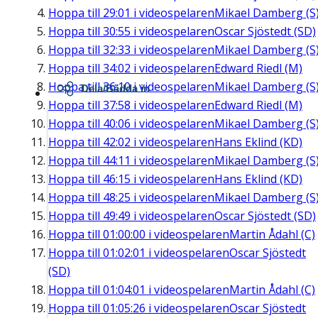
Hoppa till
29:01
i videospelaren
Mikael Damberg (S
Hoppa till
30:55
i videospelaren
Oscar Sjöstedt (SD)
Hoppa till
32:33
i videospelaren
Mikael Damberg (S
Hoppa till
34:02
i videospelaren
Edward Riedl (M)
Hoppa till
36:10
i videospelaren
Mikael Damberg (S
Dela/Bädda in
Hoppa till
37:58
i videospelaren
Edward Riedl (M)
Hoppa till
40:06
i videospelaren
Mikael Damberg (S
Hoppa till
42:02
i videospelaren
Hans Eklind (KD)
Hoppa till
44:11
i videospelaren
Mikael Damberg (S
Hoppa till
46:15
i videospelaren
Hans Eklind (KD)
Hoppa till
48:25
i videospelaren
Mikael Damberg (S
Hoppa till
49:49
i videospelaren
Oscar Sjöstedt (SD)
Hoppa till
01:00:00
i videospelaren
Martin Ådahl (C)
Hoppa till
01:02:01
i videospelaren
Oscar Sjöstedt
(SD)
Hoppa till
01:04:01
i videospelaren
Martin Ådahl (C)
Hoppa till
01:05:26
i videospelaren
Oscar Sjöstedt