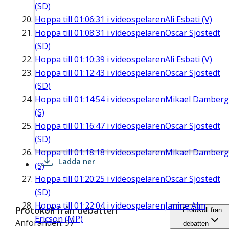
(SD)
Hoppa till
01:06:31
i videospelaren
Ali Esbati (V)
Hoppa till
01:08:31
i videospelaren
Oscar Sjöstedt
(SD)
Hoppa till
01:10:39
i videospelaren
Ali Esbati (V)
Hoppa till
01:12:43
i videospelaren
Oscar Sjöstedt
(SD)
Hoppa till
01:14:54
i videospelaren
Mikael Damberg
(S)
Hoppa till
01:16:47
i videospelaren
Oscar Sjöstedt
(SD)
Hoppa till
01:18:18
i videospelaren
Mikael Damberg
Ladda ner
(S)
Hoppa till
01:20:25
i videospelaren
Oscar Sjöstedt
(SD)
Hoppa till
01:22:04
i videospelaren
Janine Alm
Protokoll från debatten
Protokoll från
Ericson (MP)
Anföranden: 97
debatten