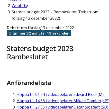
Webb-tv
Statens budget 2023 – Rambeslutet (Debatt om
förslag 13 december 2022)
Debatt om förslag
13 december 2022
5 timmar 32 minuter 19 sekunder
Statens budget 2023 –
Rambeslutet
Anförandelista
Hoppa till
01:24
i videospelaren
Edward Riedl (M)
Hoppa till
14:53
i videospelaren
Mikael Damberg (S
Hoppa till
27:35
i videospelaren
Oscar Sjöstedt (SD)