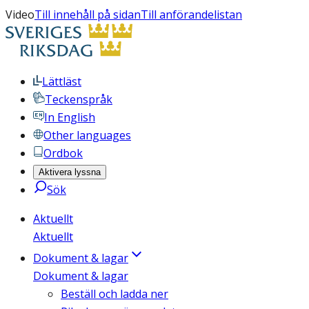
Video
Till innehåll på sidan
Till anförandelistan
Lättläst
Teckenspråk
In English
Other languages
Ordbok
Aktivera lyssna
Sök
Aktuellt
Aktuellt
Dokument & lagar
Dokument & lagar
Beställ och ladda ner