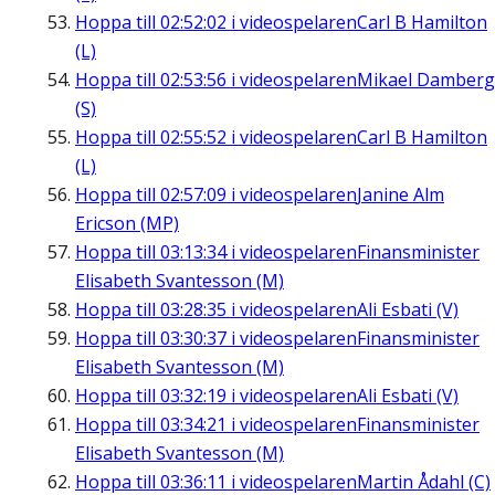
Hoppa till
02:52:02
i videospelaren
Carl B Hamilton
(L)
Hoppa till
02:53:56
i videospelaren
Mikael Damberg
(S)
Hoppa till
02:55:52
i videospelaren
Carl B Hamilton
(L)
Hoppa till
02:57:09
i videospelaren
Janine Alm
Ericson (MP)
Hoppa till
03:13:34
i videospelaren
Finansminister
Elisabeth Svantesson (M)
Hoppa till
03:28:35
i videospelaren
Ali Esbati (V)
Hoppa till
03:30:37
i videospelaren
Finansminister
Elisabeth Svantesson (M)
Hoppa till
03:32:19
i videospelaren
Ali Esbati (V)
Hoppa till
03:34:21
i videospelaren
Finansminister
Elisabeth Svantesson (M)
Hoppa till
03:36:11
i videospelaren
Martin Ådahl (C)