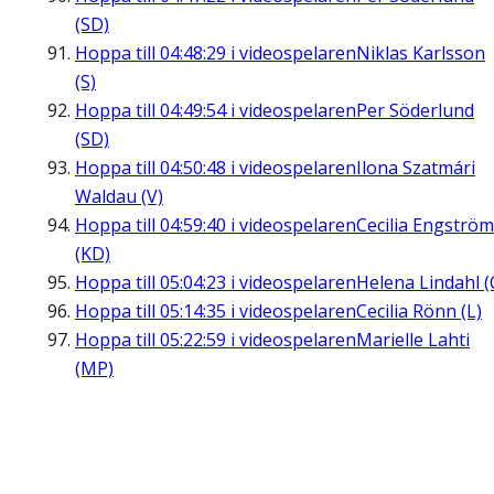
(SD)
Hoppa till
04:48:29
i videospelaren
Niklas Karlsson
(S)
Hoppa till
04:49:54
i videospelaren
Per Söderlund
(SD)
Hoppa till
04:50:48
i videospelaren
Ilona Szatmári
Waldau (V)
Hoppa till
04:59:40
i videospelaren
Cecilia Engström
(KD)
Hoppa till
05:04:23
i videospelaren
Helena Lindahl (
Hoppa till
05:14:35
i videospelaren
Cecilia Rönn (L)
Hoppa till
05:22:59
i videospelaren
Marielle Lahti
(MP)