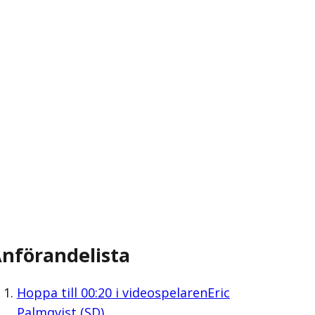
nförandelista
Hoppa till
00:20
i videospelaren
Eric
Palmqvist (SD)