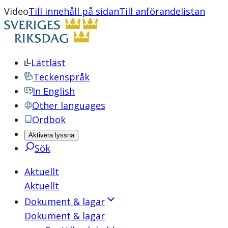
Video
Till innehåll på sidan
Till anförandelistan
Lättläst
Teckenspråk
In English
Other languages
Ordbok
Aktivera lyssna
Sök
Aktuellt
Aktuellt
Dokument & lagar
Dokument & lagar