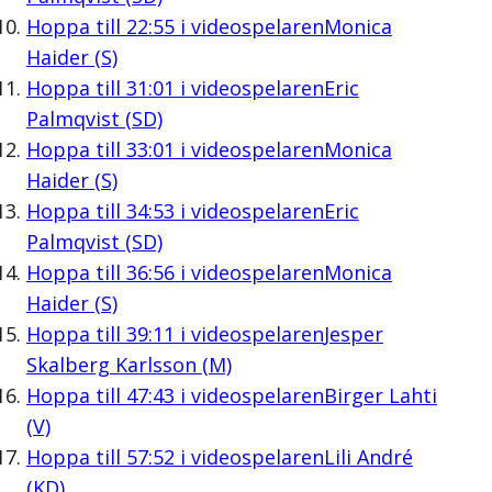
Hoppa till
22:55
i videospelaren
Monica
Haider (S)
Hoppa till
31:01
i videospelaren
Eric
Palmqvist (SD)
Hoppa till
33:01
i videospelaren
Monica
Haider (S)
Hoppa till
34:53
i videospelaren
Eric
Palmqvist (SD)
Hoppa till
36:56
i videospelaren
Monica
Haider (S)
Hoppa till
39:11
i videospelaren
Jesper
Skalberg Karlsson (M)
Hoppa till
47:43
i videospelaren
Birger Lahti
(V)
Hoppa till
57:52
i videospelaren
Lili André
(KD)