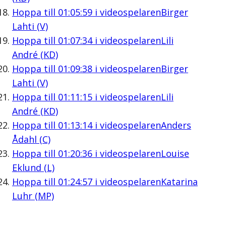
Hoppa till
01:05:59
i videospelaren
Birger
Lahti (V)
Hoppa till
01:07:34
i videospelaren
Lili
André (KD)
Hoppa till
01:09:38
i videospelaren
Birger
Lahti (V)
Hoppa till
01:11:15
i videospelaren
Lili
André (KD)
Hoppa till
01:13:14
i videospelaren
Anders
Ådahl (C)
Hoppa till
01:20:36
i videospelaren
Louise
Eklund (L)
Hoppa till
01:24:57
i videospelaren
Katarina
Luhr (MP)