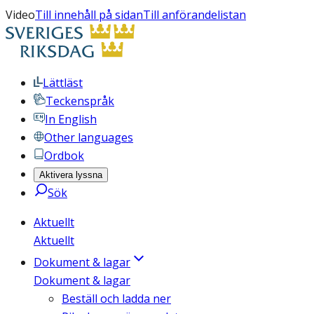
Video
Till innehåll på sidan
Till anförandelistan
Lättläst
Teckenspråk
In English
Other languages
Ordbok
Aktivera lyssna
Sök
Aktuellt
Aktuellt
Dokument & lagar
Dokument & lagar
Beställ och ladda ner