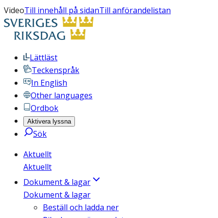
Video
Till innehåll på sidan
Till anförandelistan
Lättläst
Teckenspråk
In English
Other languages
Ordbok
Aktivera lyssna
Sök
Aktuellt
Aktuellt
Dokument & lagar
Dokument & lagar
Beställ och ladda ner