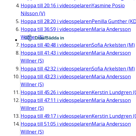
Hoppa till
20:16
i videospelaren
Yasmine Posio
Nilsson (V)
Hoppa till
28:20
i videospelaren
Penilla Gunther (KD
Hoppa till
36:59
i videospelaren
Maria Andersson
Willner (S)
Dela/Bädda in
Hoppa till
40:48
i videospelaren
Sofia Arkelsten (M)
Hoppa till
41:43
i videospelaren
Maria Andersson
Willner (S)
Hoppa till
42:32
i videospelaren
Sofia Arkelsten (M)
Hoppa till
43:23
i videospelaren
Maria Andersson
Willner (S)
Hoppa till
45:26
i videospelaren
Kerstin Lundgren (
Hoppa till
47:11
i videospelaren
Maria Andersson
Willner (S)
Hoppa till
49:17
i videospelaren
Kerstin Lundgren (
Hoppa till
51:05
i videospelaren
Maria Andersson
Willner (S)