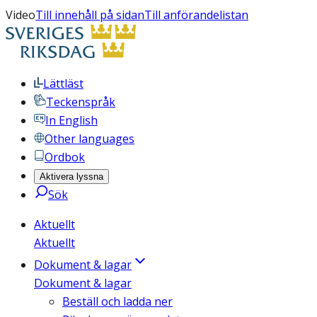
Video
Till innehåll på sidan
Till anförandelistan
Lättläst
Teckenspråk
In English
Other languages
Ordbok
Aktivera lyssna
Sök
Aktuellt
Aktuellt
Dokument & lagar
Dokument & lagar
Beställ och ladda ner