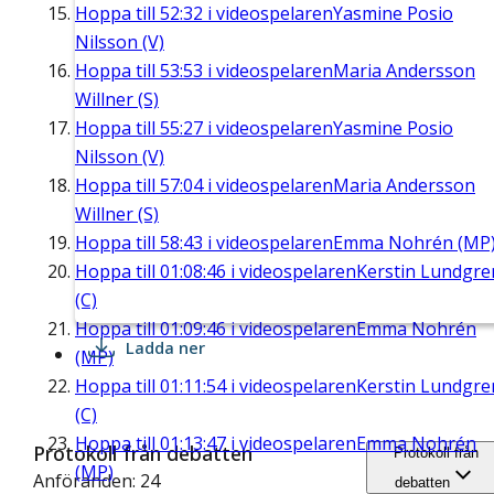
Hoppa till
52:32
i videospelaren
Yasmine Posio
Nilsson (V)
Hoppa till
53:53
i videospelaren
Maria Andersson
Willner (S)
Hoppa till
55:27
i videospelaren
Yasmine Posio
Nilsson (V)
Hoppa till
57:04
i videospelaren
Maria Andersson
Willner (S)
Hoppa till
58:43
i videospelaren
Emma Nohrén (MP
Hoppa till
01:08:46
i videospelaren
Kerstin Lundgre
(C)
Hoppa till
01:09:46
i videospelaren
Emma Nohrén
Ladda ner
(MP)
Hoppa till
01:11:54
i videospelaren
Kerstin Lundgre
(C)
Hoppa till
01:13:47
i videospelaren
Emma Nohrén
Protokoll från debatten
Protokoll från
(MP)
Anföranden: 24
debatten