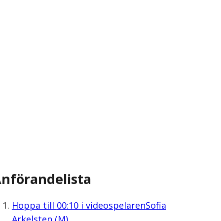
nförandelista
Hoppa till
00:10
i videospelaren
Sofia
Arkelsten (M)