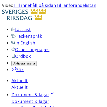
Video
Till innehåll på sidan
Till anförandelistan
Lättläst
Teckenspråk
In English
Other languages
Ordbok
Aktivera lyssna
Sök
Aktuellt
Aktuellt
Dokument & lagar
Dokument & lagar