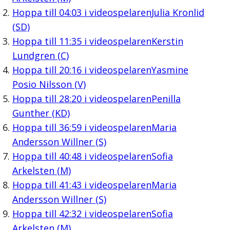
Hoppa till
04:03
i videospelaren
Julia Kronlid
(SD)
Hoppa till
11:35
i videospelaren
Kerstin
Lundgren (C)
Hoppa till
20:16
i videospelaren
Yasmine
Posio Nilsson (V)
Hoppa till
28:20
i videospelaren
Penilla
Gunther (KD)
Hoppa till
36:59
i videospelaren
Maria
Andersson Willner (S)
Hoppa till
40:48
i videospelaren
Sofia
Arkelsten (M)
Hoppa till
41:43
i videospelaren
Maria
Andersson Willner (S)
Hoppa till
42:32
i videospelaren
Sofia
Arkelsten (M)