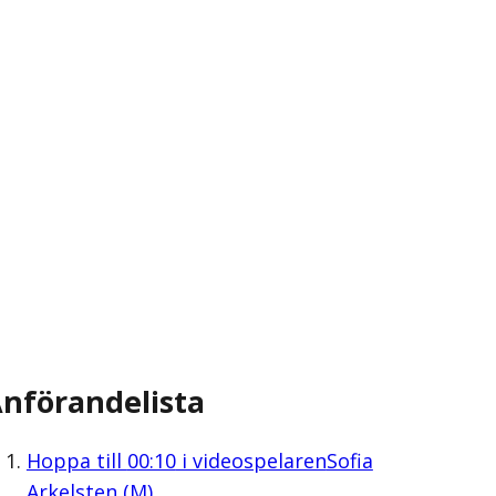
nförandelista
Hoppa till
00:10
i videospelaren
Sofia
Arkelsten (M)