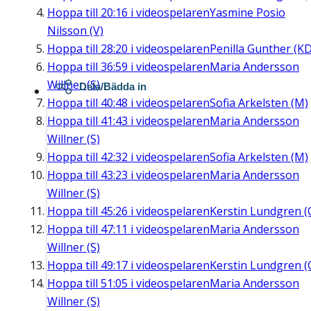
Hoppa till
20:16
i videospelaren
Yasmine Posio
Nilsson (V)
Hoppa till
28:20
i videospelaren
Penilla Gunther (KD
Hoppa till
36:59
i videospelaren
Maria Andersson
Willner (S)
Dela/Bädda in
Hoppa till
40:48
i videospelaren
Sofia Arkelsten (M)
Hoppa till
41:43
i videospelaren
Maria Andersson
Willner (S)
Hoppa till
42:32
i videospelaren
Sofia Arkelsten (M)
Hoppa till
43:23
i videospelaren
Maria Andersson
Willner (S)
Hoppa till
45:26
i videospelaren
Kerstin Lundgren (
Hoppa till
47:11
i videospelaren
Maria Andersson
Willner (S)
Hoppa till
49:17
i videospelaren
Kerstin Lundgren (
Hoppa till
51:05
i videospelaren
Maria Andersson
Willner (S)