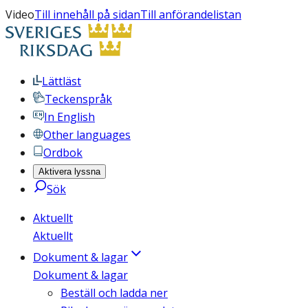
Video
Till innehåll på sidan
Till anförandelistan
Lättläst
Teckenspråk
In English
Other languages
Ordbok
Aktivera lyssna
Sök
Aktuellt
Aktuellt
Dokument & lagar
Dokument & lagar
Beställ och ladda ner