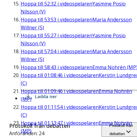
Hoppa till
52:32
i videospelaren
Yasmine Posio
Nilsson (V)
Hoppa till
53:53
i videospelaren
Maria Andersson
Willner (S)
Hoppa till
55:27
i videospelaren
Yasmine Posio
Nilsson (V)
Hoppa till
57:04
i videospelaren
Maria Andersson
Willner (S)
Hoppa till
58:43
i videospelaren
Emma Nohrén (MP
Hoppa till
01:08:46
i videospelaren
Kerstin Lundgre
(C)
Hoppa till
01:09:46
i videospelaren
Emma Nohrén
Ladda ner
(MP)
Hoppa till
01:11:54
i videospelaren
Kerstin Lundgre
(C)
Hoppa till
01:13:47
i videospelaren
Emma Nohrén
Protokoll från debatten
Protokoll från
(MP)
Anföranden: 24
debatten