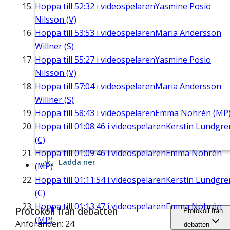
Hoppa till
52:32
i videospelaren
Yasmine Posio
Nilsson (V)
Hoppa till
53:53
i videospelaren
Maria Andersson
Willner (S)
Hoppa till
55:27
i videospelaren
Yasmine Posio
Nilsson (V)
Hoppa till
57:04
i videospelaren
Maria Andersson
Willner (S)
Hoppa till
58:43
i videospelaren
Emma Nohrén (MP
Hoppa till
01:08:46
i videospelaren
Kerstin Lundgre
(C)
Hoppa till
01:09:46
i videospelaren
Emma Nohrén
Ladda ner
(MP)
Hoppa till
01:11:54
i videospelaren
Kerstin Lundgre
(C)
Hoppa till
01:13:47
i videospelaren
Emma Nohrén
Protokoll från debatten
Protokoll från
(MP)
Anföranden: 24
debatten