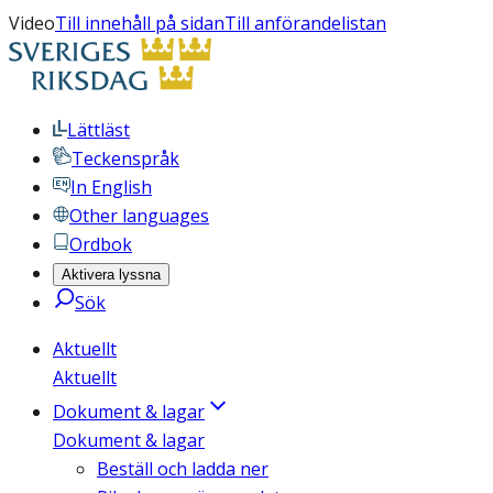
Video
Till innehåll på sidan
Till anförandelistan
Lättläst
Teckenspråk
In English
Other languages
Ordbok
Aktivera lyssna
Sök
Aktuellt
Aktuellt
Dokument & lagar
Dokument & lagar
Beställ och ladda ner