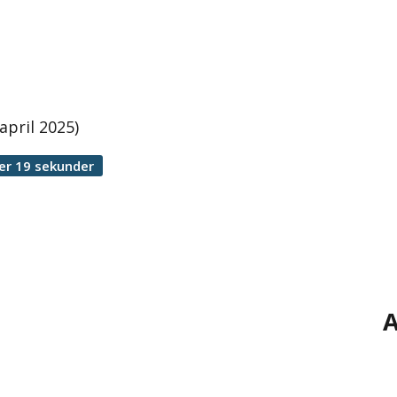
april 2025)
er 19 sekunder
e
A