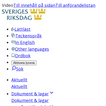
Video
Till innehåll på sidan
Till anförandelistan
Lättläst
Teckenspråk
In English
Other languages
Ordbok
Aktivera lyssna
Sök
Aktuellt
Aktuellt
Dokument & lagar
Dokument & lagar