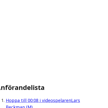
nförandelista
Hoppa till
00:08
i videospelaren
Lars
Beckman (M)