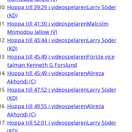
Hoppa till
39:29
i videospelaren
Larry Söder
(KD)
Hoppa till
41:30
i videospelaren
Malcolm
Momodou Jallow (V)
Hoppa till
43:44
i videospelaren
Larry Söder
(KD)
Hoppa till
45:49
i videospelaren
Förste vice
talman Kenneth G Forslund
Hoppa till
45:49
i videospelaren
Alireza
Akhondi (C)
Hoppa till
47:52
i videospelaren
Larry Söder
(KD)
Hoppa till
49:55
i videospelaren
Alireza
Akhondi (C)
Hoppa till
52:01
i videospelaren
Larry Söder
(KD)