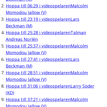
Hoppa till
06:29
i videospelaren
Malcolm
Momodou Jallow (V)
Hoppa till
23:19
i videospelaren
Lars
Beckman (M)
Hoppa till
25:28
i videospelaren
Talman
Andreas Norlén
Hoppa till
25:37
i videospelaren
Malcolm
Momodou Jallow (V)
Hoppa till
27:41
i videospelaren
Lars
Beckman (M)
Hoppa till
28:51
i videospelaren
Malcolm
Momodou Jallow (V)
Hoppa till
31:06
i videospelaren
Larry Söder
(KD)
Hoppa till
37:21
i videospelaren
Malcolm
Momodou Jallow (V)