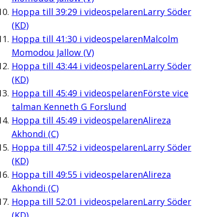
Hoppa till
39:29
i videospelaren
Larry Söder
(KD)
Hoppa till
41:30
i videospelaren
Malcolm
Momodou Jallow (V)
Hoppa till
43:44
i videospelaren
Larry Söder
(KD)
Hoppa till
45:49
i videospelaren
Förste vice
talman Kenneth G Forslund
Hoppa till
45:49
i videospelaren
Alireza
Akhondi (C)
Hoppa till
47:52
i videospelaren
Larry Söder
(KD)
Hoppa till
49:55
i videospelaren
Alireza
Akhondi (C)
Hoppa till
52:01
i videospelaren
Larry Söder
(KD)