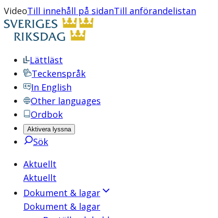
Video
Till innehåll på sidan
Till anförandelistan
Lättläst
Teckenspråk
In English
Other languages
Ordbok
Aktivera lyssna
Sök
Aktuellt
Aktuellt
Dokument & lagar
Dokument & lagar