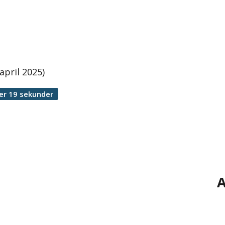
april 2025)
er 19 sekunder
e
A