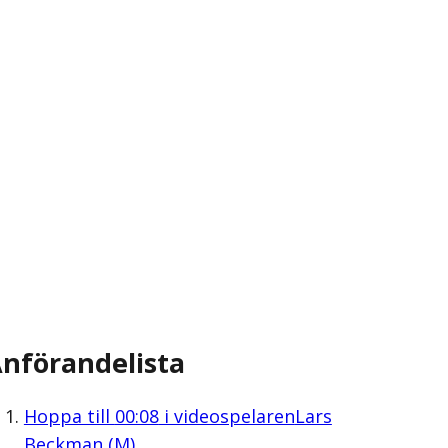
nförandelista
Hoppa till
00:08
i videospelaren
Lars
Beckman (M)