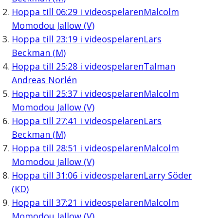
Hoppa till
06:29
i videospelaren
Malcolm
Momodou Jallow (V)
Hoppa till
23:19
i videospelaren
Lars
Beckman (M)
Hoppa till
25:28
i videospelaren
Talman
Andreas Norlén
Hoppa till
25:37
i videospelaren
Malcolm
Momodou Jallow (V)
Hoppa till
27:41
i videospelaren
Lars
Beckman (M)
Hoppa till
28:51
i videospelaren
Malcolm
Momodou Jallow (V)
Hoppa till
31:06
i videospelaren
Larry Söder
(KD)
Hoppa till
37:21
i videospelaren
Malcolm
Momodou Jallow (V)