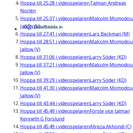
Hoppa till
25:28
i videospelaren
Talman Andreas
Norlén
Hoppa till
25:37
i videospelaren
Malcolm Momodou
Jallow (V)
Dela/Bädda in
Hoppa till
27:41
i videospelaren
Lars Beckman (M)
Hoppa till
28:51
i videospelaren
Malcolm Momodou
Jallow (V)
Hoppa till
31:06
i videospelaren
Larry Söder (KD)
Hoppa till
37:21
i videospelaren
Malcolm Momodou
Jallow (V)
Hoppa till
39:29
i videospelaren
Larry Söder (KD)
Hoppa till
41:30
i videospelaren
Malcolm Momodou
Jallow (V)
Hoppa till
43:44
i videospelaren
Larry Söder (KD)
Hoppa till
45:49
i videospelaren
Förste vice talman
Kenneth G Forslund
Hoppa till
45:49
i videospelaren
Alireza Akhondi (C)