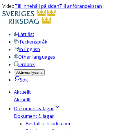
Video
Till innehåll på sidan
Till anförandelistan
Lättläst
Teckenspråk
In English
Other languages
Ordbok
Aktivera lyssna
Sök
Aktuellt
Aktuellt
Dokument & lagar
Dokument & lagar
Beställ och ladda ner