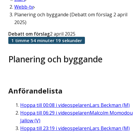
Webb-tv
Planering och byggande (Debatt om förslag 2 april
2025)
Debatt om förslag
2 april 2025
1 timme 54 minuter 19 sekunder
Planering och byggande
Anförandelista
Hoppa till
00:08
i videospelaren
Lars Beckman (M)
Hoppa till
06:29
i videospelaren
Malcolm Momodou
Jallow (V)
Hoppa till
23:19
i videospelaren
Lars Beckman (M)