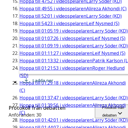
Hoppa till
47:52
i videospelaren
Larry Söder (KD)
Hoppa till
49:55
i videospelaren
Alireza Akhondi (C)
Hoppa till
52:01
i videospelaren
Larry Söder (KD)
Hoppa till
54:23
i videospelaren
Leif Nysmed (S)
Hoppa till
01:05:19
i videospelaren
Larry Söder (KD)
Hoppa till
01:07:26
i videospelaren
Leif Nysmed (S)
Hoppa till
01:09:19
i videospelaren
Larry Söder (KD)
Hoppa till
01:11:27
i videospelaren
Leif Nysmed (S)
Hoppa till
01:13:32
i videospelaren
Patrik Karlson (L
Hoppa till
01:21:53
i videospelaren
Roger Hedlund
(SD)
Ladda ner
Hoppa till
01:29:18
i videospelaren
Alireza Akhondi
(C)
Hoppa till
01:37:47
i videospelaren
Larry Söder (KD)
Hoppa till
01:39:56
i videospelaren
Alireza Akhondi
Protokoll från debatten
Protokoll från
(C)
Anföranden: 30
debatten
Hoppa till
01:42:01
i videospelaren
Larry Söder (KD)
Hoppa till
01:44:07
i videospelaren
Alireza Akhondi