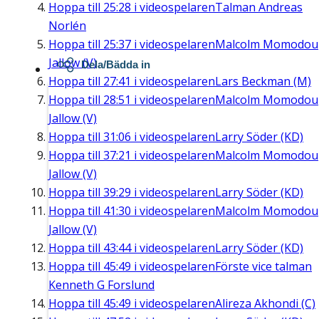
Hoppa till
25:28
i videospelaren
Talman Andreas
Norlén
Hoppa till
25:37
i videospelaren
Malcolm Momodou
Jallow (V)
Dela/Bädda in
Hoppa till
27:41
i videospelaren
Lars Beckman (M)
Hoppa till
28:51
i videospelaren
Malcolm Momodou
Jallow (V)
Hoppa till
31:06
i videospelaren
Larry Söder (KD)
Hoppa till
37:21
i videospelaren
Malcolm Momodou
Jallow (V)
Hoppa till
39:29
i videospelaren
Larry Söder (KD)
Hoppa till
41:30
i videospelaren
Malcolm Momodou
Jallow (V)
Hoppa till
43:44
i videospelaren
Larry Söder (KD)
Hoppa till
45:49
i videospelaren
Förste vice talman
Kenneth G Forslund
Hoppa till
45:49
i videospelaren
Alireza Akhondi (C)