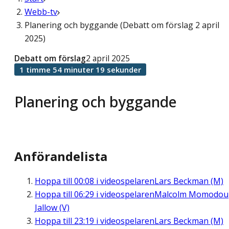
Webb-tv
Planering och byggande (Debatt om förslag 2 april
2025)
Debatt om förslag
2 april 2025
1 timme 54 minuter 19 sekunder
Planering och byggande
Anförandelista
Hoppa till
00:08
i videospelaren
Lars Beckman (M)
Hoppa till
06:29
i videospelaren
Malcolm Momodou
Jallow (V)
Hoppa till
23:19
i videospelaren
Lars Beckman (M)