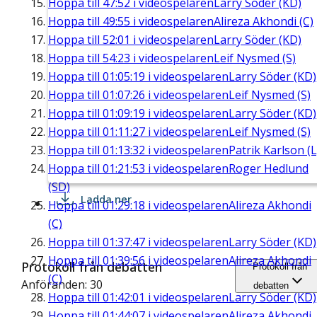
Hoppa till
47:52
i videospelaren
Larry Söder (KD)
Hoppa till
49:55
i videospelaren
Alireza Akhondi (C)
Hoppa till
52:01
i videospelaren
Larry Söder (KD)
Hoppa till
54:23
i videospelaren
Leif Nysmed (S)
Hoppa till
01:05:19
i videospelaren
Larry Söder (KD)
Hoppa till
01:07:26
i videospelaren
Leif Nysmed (S)
Hoppa till
01:09:19
i videospelaren
Larry Söder (KD)
Hoppa till
01:11:27
i videospelaren
Leif Nysmed (S)
Hoppa till
01:13:32
i videospelaren
Patrik Karlson (L
Hoppa till
01:21:53
i videospelaren
Roger Hedlund
(SD)
Ladda ner
Hoppa till
01:29:18
i videospelaren
Alireza Akhondi
(C)
Hoppa till
01:37:47
i videospelaren
Larry Söder (KD)
Hoppa till
01:39:56
i videospelaren
Alireza Akhondi
Protokoll från debatten
Protokoll från
(C)
Anföranden: 30
debatten
Hoppa till
01:42:01
i videospelaren
Larry Söder (KD)
Hoppa till
01:44:07
i videospelaren
Alireza Akhondi