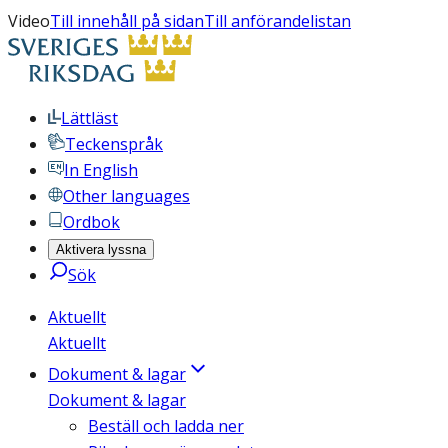
Video
Till innehåll på sidan
Till anförandelistan
Lättläst
Teckenspråk
In English
Other languages
Ordbok
Aktivera lyssna
Sök
Aktuellt
Aktuellt
Dokument & lagar
Dokument & lagar
Beställ och ladda ner