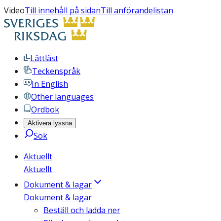
Video
Till innehåll på sidan
Till anförandelistan
Lättläst
Teckenspråk
In English
Other languages
Ordbok
Aktivera lyssna
Sök
Aktuellt
Aktuellt
Dokument & lagar
Dokument & lagar
Beställ och ladda ner