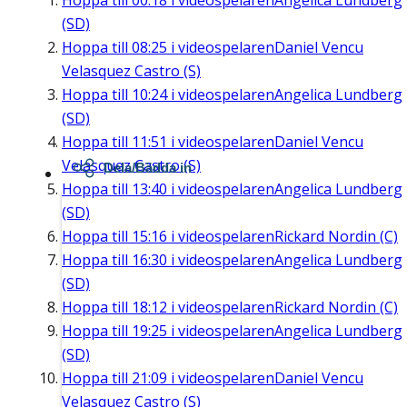
Hoppa till
00:18
i videospelaren
Angelica Lundberg
(SD)
Hoppa till
08:25
i videospelaren
Daniel Vencu
Velasquez Castro (S)
Hoppa till
10:24
i videospelaren
Angelica Lundberg
(SD)
Hoppa till
11:51
i videospelaren
Daniel Vencu
Velasquez Castro (S)
Dela/Bädda in
Hoppa till
13:40
i videospelaren
Angelica Lundberg
(SD)
Hoppa till
15:16
i videospelaren
Rickard Nordin (C)
Hoppa till
16:30
i videospelaren
Angelica Lundberg
(SD)
Hoppa till
18:12
i videospelaren
Rickard Nordin (C)
Hoppa till
19:25
i videospelaren
Angelica Lundberg
(SD)
Hoppa till
21:09
i videospelaren
Daniel Vencu
Velasquez Castro (S)