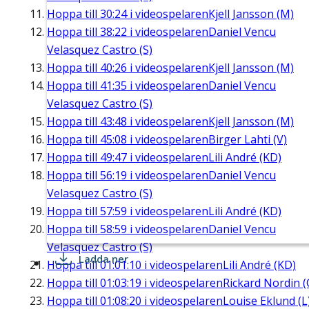
Hoppa till
30:24
i videospelaren
Kjell Jansson (M)
Hoppa till
38:22
i videospelaren
Daniel Vencu
Velasquez Castro (S)
Hoppa till
40:26
i videospelaren
Kjell Jansson (M)
Hoppa till
41:35
i videospelaren
Daniel Vencu
Velasquez Castro (S)
Hoppa till
43:48
i videospelaren
Kjell Jansson (M)
Hoppa till
45:08
i videospelaren
Birger Lahti (V)
Hoppa till
49:47
i videospelaren
Lili André (KD)
Hoppa till
56:19
i videospelaren
Daniel Vencu
Velasquez Castro (S)
Hoppa till
57:59
i videospelaren
Lili André (KD)
Hoppa till
58:59
i videospelaren
Daniel Vencu
Velasquez Castro (S)
Ladda ner
Hoppa till
01:01:10
i videospelaren
Lili André (KD)
Hoppa till
01:03:19
i videospelaren
Rickard Nordin (
Hoppa till
01:08:20
i videospelaren
Louise Eklund (L