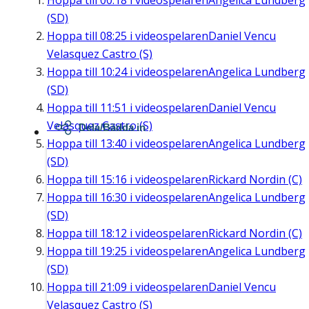
Hoppa till
00:18
i videospelaren
Angelica Lundberg
(SD)
Hoppa till
08:25
i videospelaren
Daniel Vencu
Velasquez Castro (S)
Hoppa till
10:24
i videospelaren
Angelica Lundberg
(SD)
Hoppa till
11:51
i videospelaren
Daniel Vencu
Velasquez Castro (S)
Dela/Bädda in
Hoppa till
13:40
i videospelaren
Angelica Lundberg
(SD)
Hoppa till
15:16
i videospelaren
Rickard Nordin (C)
Hoppa till
16:30
i videospelaren
Angelica Lundberg
(SD)
Hoppa till
18:12
i videospelaren
Rickard Nordin (C)
Hoppa till
19:25
i videospelaren
Angelica Lundberg
(SD)
Hoppa till
21:09
i videospelaren
Daniel Vencu
Velasquez Castro (S)