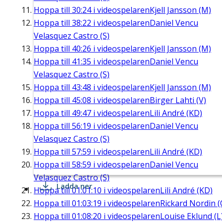
Hoppa till
30:24
i videospelaren
Kjell Jansson (M)
Hoppa till
38:22
i videospelaren
Daniel Vencu
Velasquez Castro (S)
Hoppa till
40:26
i videospelaren
Kjell Jansson (M)
Hoppa till
41:35
i videospelaren
Daniel Vencu
Velasquez Castro (S)
Hoppa till
43:48
i videospelaren
Kjell Jansson (M)
Hoppa till
45:08
i videospelaren
Birger Lahti (V)
Hoppa till
49:47
i videospelaren
Lili André (KD)
Hoppa till
56:19
i videospelaren
Daniel Vencu
Velasquez Castro (S)
Hoppa till
57:59
i videospelaren
Lili André (KD)
Hoppa till
58:59
i videospelaren
Daniel Vencu
Velasquez Castro (S)
Ladda ner
Hoppa till
01:01:10
i videospelaren
Lili André (KD)
Hoppa till
01:03:19
i videospelaren
Rickard Nordin (
Hoppa till
01:08:20
i videospelaren
Louise Eklund (L