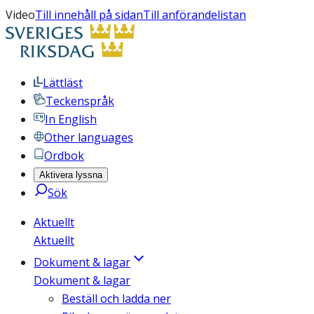
Video
Till innehåll på sidan
Till anförandelistan
Lättläst
Teckenspråk
In English
Other languages
Ordbok
Aktivera lyssna
Sök
Aktuellt
Aktuellt
Dokument & lagar
Dokument & lagar
Beställ och ladda ner